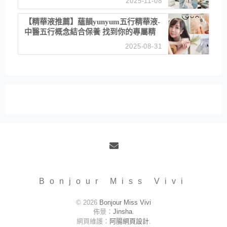
2025-11-08
居家風格
【精華液推薦】蘊韻yunyum五行精華液-
中醫五行概念結合保養 找到你的專屬精
華！ 水㊀土㊀就選「潤・賦精華」維持
2025-08-31
肌膚剛剛好的平衡
Email
Bonjour Miss Vivi
© 2026
Bonjour Miss Vivi
佈景：
Jinsha
.
網頁維護：
阿腸網頁設計
.