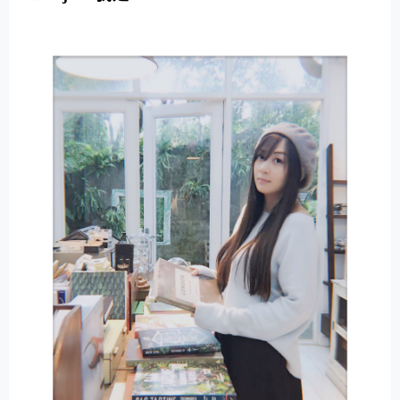
E
R
N
A
T
I
V
E
: