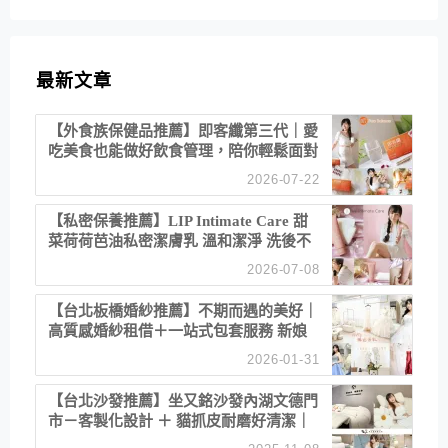
最新文章
【外食族保健品推薦】即客纖第三代｜愛
吃美食也能做好飲食管理，陪你輕鬆面對
聚餐日常！
2026-07-22
【私密保養推薦】LIP Intimate Care 甜
菜荷荷芭油私密潔膚乳 溫和潔淨 洗後不
乾澀 不起泡反而更舒服！
2026-07-08
【台北板橋婚紗推薦】不期而遇的美好｜
高質感婚紗租借＋一站式包套服務 新娘
備婚省心首選！
2026-01-31
【台北沙發推薦】坐又銘沙發內湖文德門
市－客製化設計 ＋ 貓抓皮耐磨好清潔｜
直營直銷、價格透明 高CP值打造夢想