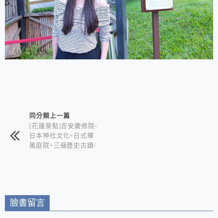
相連文章
同分類上一篇
[花蓮景點]吉安慶修院-
日本神社文化+日式禪
風庭院+三級歷史古蹟/
喜歡日式風情的你絕不
能錯過
臉書留言