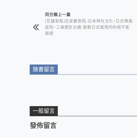
相連文章
同分類上一篇
[花蓮景點]吉安慶修院-日本神社文化+日式禪風
庭院+三級歷史古蹟/喜歡日式風情的你絕不能
錯過
臉書留言
一般留言
發佈留言