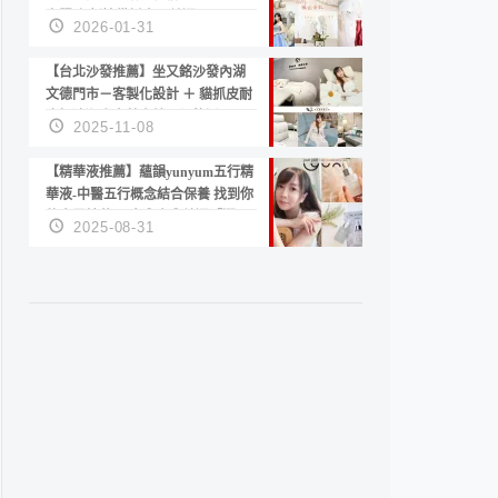
套服務 新娘備婚省心首選！
2026-01-31
【台北沙發推薦】坐又銘沙發內湖
文德門市－客製化設計 ＋ 貓抓皮耐
磨好清潔｜直營直銷、價格透明
2025-11-08
高CP值打造夢想居家風格
【精華液推薦】蘊韻yunyum五行精
華液-中醫五行概念結合保養 找到你
的專屬精華！ 水㊀土㊀就選「潤・
2025-08-31
賦精華」維持肌膚剛剛好的平衡