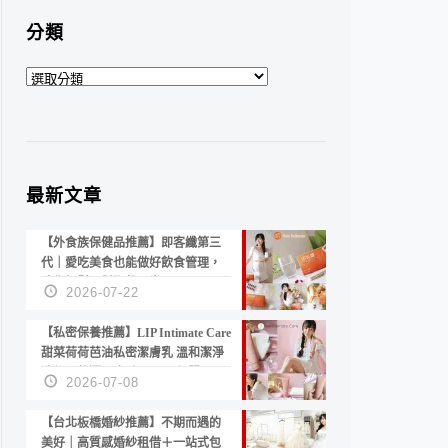
分類
分
類
最新文章
【外食族保健品推薦】即客纖第三
代｜愛吃美食也能做好飲食管理，
陪你輕鬆面對聚餐日常！
2026-07-22
【私密保養推薦】LIP Intimate Care
甜菜荷荷芭油私密潔膚乳 溫和潔淨
洗後不乾澀 不起泡反而更舒服！
2026-07-08
【台北板橋婚紗推薦】不期而遇的
美好｜高質感婚紗租借＋一站式包