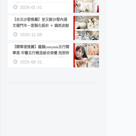
套服務 新娘備婚省心首選！
2026-01-31
【台北沙發推薦】坐又銘沙發內湖
文德門市－客製化設計 ＋ 貓抓皮耐
磨好清潔｜直營直銷、價格透明
2025-11-08
高CP值打造夢想居家風格
【精華液推薦】蘊韻yunyum五行精
華液-中醫五行概念結合保養 找到你
的專屬精華！ 水㊀土㊀就選「潤・
2025-08-31
賦精華」維持肌膚剛剛好的平衡