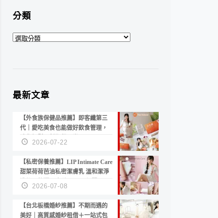
分類
分
類
最新文章
【外食族保健品推薦】即客纖第三
代｜愛吃美食也能做好飲食管理，
陪你輕鬆面對聚餐日常！
2026-07-22
【私密保養推薦】LIP Intimate Care
甜菜荷荷芭油私密潔膚乳 溫和潔淨
洗後不乾澀 不起泡反而更舒服！
2026-07-08
【台北板橋婚紗推薦】不期而遇的
美好｜高質感婚紗租借＋一站式包