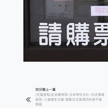
相連文章
同分類上一篇
[花蓮景點]吉安慶修院-日本神社文化+日式禪風
庭院+三級歷史古蹟/喜歡日式風情的你絕不能
錯過