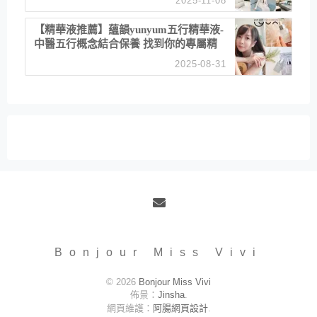
2025-11-08
居家風格
【精華液推薦】蘊韻yunyum五行精華液-
中醫五行概念結合保養 找到你的專屬精
華！ 水㊀土㊀就選「潤・賦精華」維持
2025-08-31
肌膚剛剛好的平衡
Email
Bonjour Miss Vivi
© 2026
Bonjour Miss Vivi
佈景：
Jinsha
.
網頁維護：
阿腸網頁設計
.