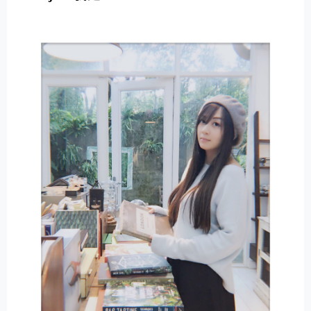
E
R
N
A
T
I
V
E
: