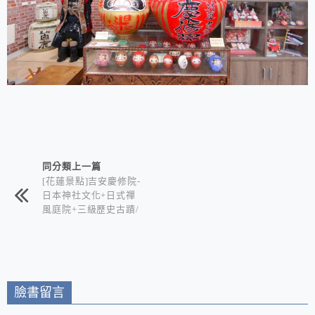
相連文章
同分類上一篇
[花蓮景點]吉安慶修院-
日本神社文化+日式禪
風庭院+三級歷史古蹟/
喜歡日式風情的你絕不
能錯過
臉書留言