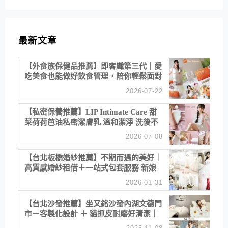
最新文章
【外食族保健品推薦】即客纖第三代｜愛
吃美食也能做好飲食管理，陪你輕鬆面對
聚餐日常！
2026-07-22
【私密保養推薦】LIP Intimate Care 甜
菜荷荷芭油私密潔膚乳 溫和潔淨 洗後不
乾澀 不起泡反而更舒服！
2026-07-08
【台北板橋婚紗推薦】不期而遇的美好｜
高質感婚紗租借＋一站式包套服務 新娘
備婚省心首選！
2026-01-31
【台北沙發推薦】坐又銘沙發內湖文德門
市－客製化設計 ＋ 貓抓皮耐磨好清潔｜
直營直銷、價格透明 高CP值打造夢想