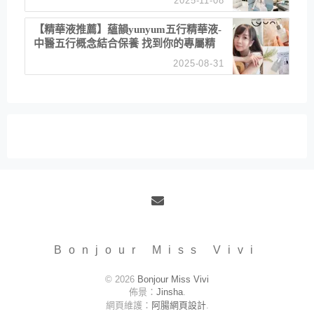
2025-11-08
居家風格
【精華液推薦】蘊韻yunyum五行精華液-
中醫五行概念結合保養 找到你的專屬精
華！ 水㊀土㊀就選「潤・賦精華」維持
2025-08-31
肌膚剛剛好的平衡
Email
Bonjour Miss Vivi
© 2026
Bonjour Miss Vivi
佈景：
Jinsha
.
網頁維護：
阿腸網頁設計
.