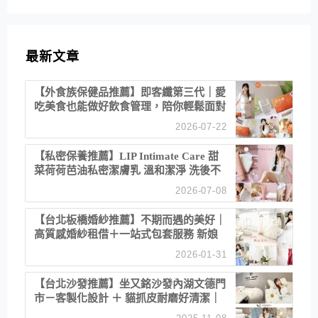
最新文章
【外食族保健品推薦】即客纖第三代｜愛
吃美食也能做好飲食管理，陪你輕鬆面對
聚餐日常！
2026-07-22
【私密保養推薦】LIP Intimate Care 甜
菜荷荷芭油私密潔膚乳 溫和潔淨 洗後不
乾澀 不起泡反而更舒服！
2026-07-08
【台北板橋婚紗推薦】不期而遇的美好｜
高質感婚紗租借＋一站式包套服務 新娘
備婚省心首選！
2026-01-31
【台北沙發推薦】坐又銘沙發內湖文德門
市－客製化設計 ＋ 貓抓皮耐磨好清潔｜
直營直銷、價格透明 高CP值打造夢想