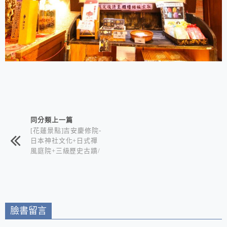
相連文章
同分類上一篇
[花蓮景點]吉安慶修院-
日本神社文化+日式禪
風庭院+三級歷史古蹟/
喜歡日式風情的你絕不
能錯過
臉書留言