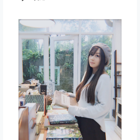
E
R
N
A
T
I
V
E
: