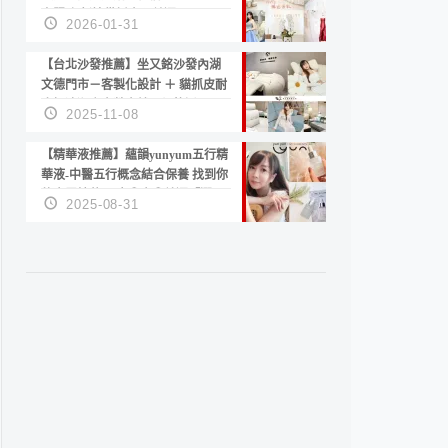
套服務 新娘備婚省心首選！
2026-01-31
【台北沙發推薦】坐又銘沙發內湖
文德門市－客製化設計 ＋ 貓抓皮耐
磨好清潔｜直營直銷、價格透明
2025-11-08
高CP值打造夢想居家風格
【精華液推薦】蘊韻yunyum五行精
華液-中醫五行概念結合保養 找到你
的專屬精華！ 水㊀土㊀就選「潤・
2025-08-31
賦精華」維持肌膚剛剛好的平衡