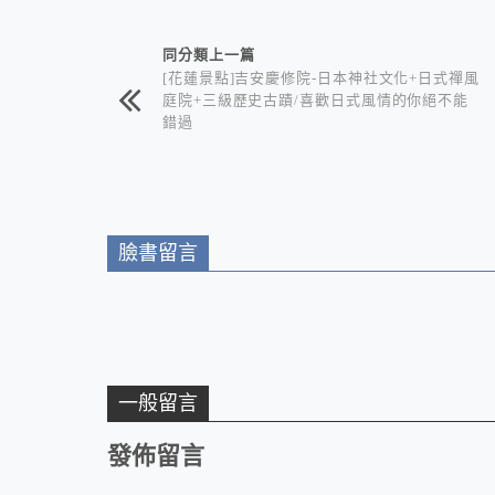
相連文章
同分類上一篇
[花蓮景點]吉安慶修院-日本神社文化+日式禪風
庭院+三級歷史古蹟/喜歡日式風情的你絕不能
錯過
臉書留言
一般留言
發佈留言