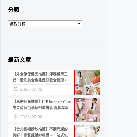
分類
分
類
最新文章
【外食族保健品推薦】即客纖第三
代｜愛吃美食也能做好飲食管理，
陪你輕鬆面對聚餐日常！
2026-07-22
【私密保養推薦】LIP Intimate Care
甜菜荷荷芭油私密潔膚乳 溫和潔淨
洗後不乾澀 不起泡反而更舒服！
2026-07-08
【台北板橋婚紗推薦】不期而遇的
美好｜高質感婚紗租借＋一站式包