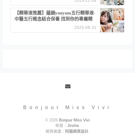
2025-11-08
居家風格
【精華液推薦】蘊韻yunyum五行精華液-
中醫五行概念結合保養 找到你的專屬精
華！ 水㊀土㊀就選「潤・賦精華」維持
2025-08-31
肌膚剛剛好的平衡
Email
Bonjour Miss Vivi
© 2026
Bonjour Miss Vivi
佈景：
Jinsha
.
網頁維護：
阿腸網頁設計
.