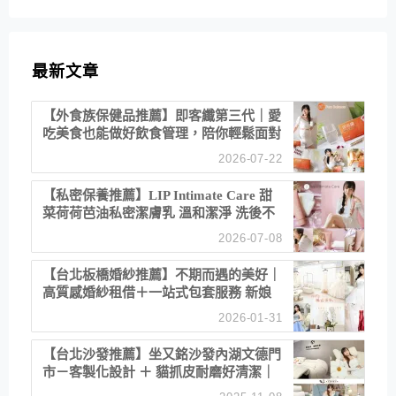
最新文章
【外食族保健品推薦】即客纖第三代｜愛
吃美食也能做好飲食管理，陪你輕鬆面對
聚餐日常！
2026-07-22
【私密保養推薦】LIP Intimate Care 甜
菜荷荷芭油私密潔膚乳 溫和潔淨 洗後不
乾澀 不起泡反而更舒服！
2026-07-08
【台北板橋婚紗推薦】不期而遇的美好｜
高質感婚紗租借＋一站式包套服務 新娘
備婚省心首選！
2026-01-31
【台北沙發推薦】坐又銘沙發內湖文德門
市－客製化設計 ＋ 貓抓皮耐磨好清潔｜
直營直銷、價格透明 高CP值打造夢想