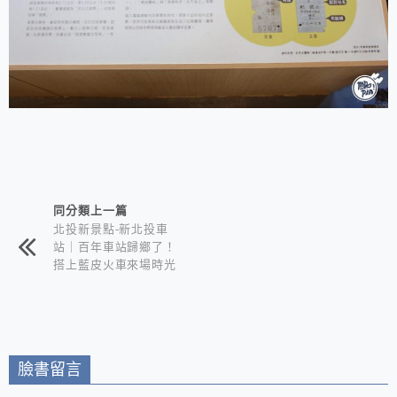
相連文章
同分類上一篇
北投新景點-新北投車
站｜百年車站歸鄉了！
搭上藍皮火車來場時光
旅行｜星川亭手湯區體
驗溫泉魅力
臉書留言