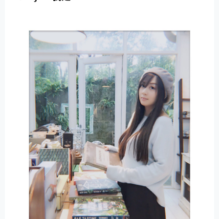
E
R
N
A
T
I
V
E
: