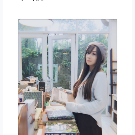
E
R
N
A
T
I
V
E
: