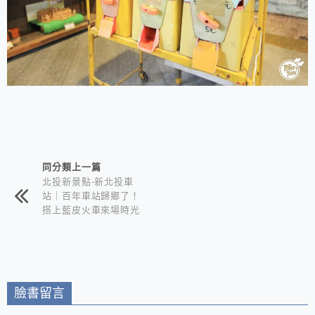
相連文章
同分類上一篇
北投新景點-新北投車
站｜百年車站歸鄉了！
搭上藍皮火車來場時光
旅行｜星川亭手湯區體
驗溫泉魅力
臉書留言