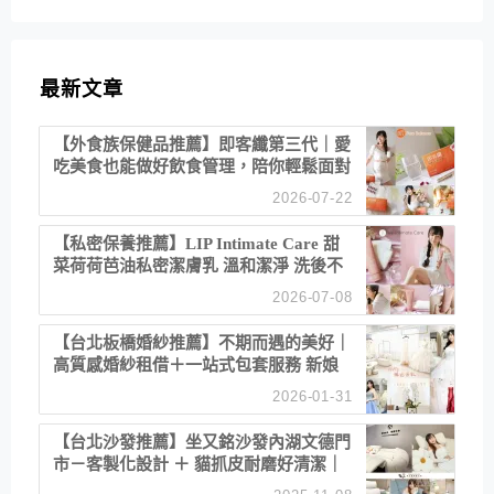
最新文章
【外食族保健品推薦】即客纖第三代｜愛
吃美食也能做好飲食管理，陪你輕鬆面對
聚餐日常！
2026-07-22
【私密保養推薦】LIP Intimate Care 甜
菜荷荷芭油私密潔膚乳 溫和潔淨 洗後不
乾澀 不起泡反而更舒服！
2026-07-08
【台北板橋婚紗推薦】不期而遇的美好｜
高質感婚紗租借＋一站式包套服務 新娘
備婚省心首選！
2026-01-31
【台北沙發推薦】坐又銘沙發內湖文德門
市－客製化設計 ＋ 貓抓皮耐磨好清潔｜
直營直銷、價格透明 高CP值打造夢想