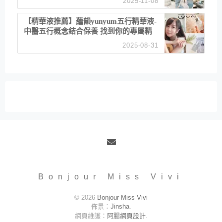
2025-11-08
居家風格
【精華液推薦】蘊韻yunyum五行精華液-
中醫五行概念結合保養 找到你的專屬精
華！ 水㊀土㊀就選「潤・賦精華」維持
2025-08-31
肌膚剛剛好的平衡
Email
Bonjour Miss Vivi
© 2026
Bonjour Miss Vivi
佈景：
Jinsha
.
網頁維護：
阿腸網頁設計
.