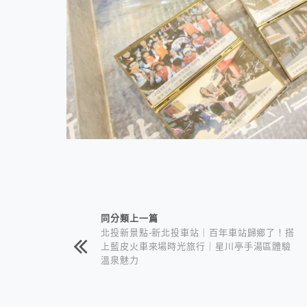
相連文章
同分類上一篇
北投新景點-新北投車站｜百年車站歸鄉了！搭
上藍皮火車來場時光旅行｜星川亭手湯區體驗
溫泉魅力