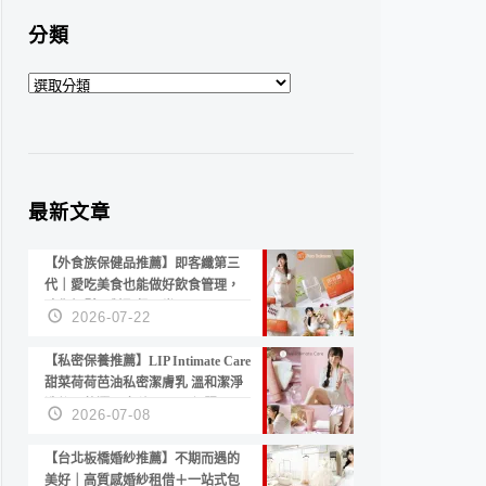
分類
分
類
最新文章
【外食族保健品推薦】即客纖第三
代｜愛吃美食也能做好飲食管理，
陪你輕鬆面對聚餐日常！
2026-07-22
【私密保養推薦】LIP Intimate Care
甜菜荷荷芭油私密潔膚乳 溫和潔淨
洗後不乾澀 不起泡反而更舒服！
2026-07-08
【台北板橋婚紗推薦】不期而遇的
美好｜高質感婚紗租借＋一站式包