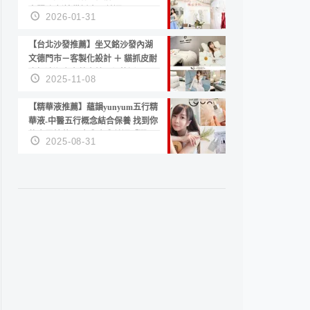
套服務 新娘備婚省心首選！
2026-01-31
【台北沙發推薦】坐又銘沙發內湖
文德門市－客製化設計 ＋ 貓抓皮耐
磨好清潔｜直營直銷、價格透明
2025-11-08
高CP值打造夢想居家風格
【精華液推薦】蘊韻yunyum五行精
華液-中醫五行概念結合保養 找到你
的專屬精華！ 水㊀土㊀就選「潤・
2025-08-31
賦精華」維持肌膚剛剛好的平衡