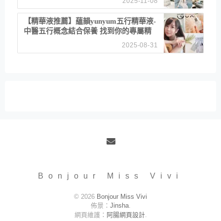
2025-11-08
居家風格
【精華液推薦】蘊韻yunyum五行精華液-
中醫五行概念結合保養 找到你的專屬精
華！ 水㊀土㊀就選「潤・賦精華」維持
2025-08-31
肌膚剛剛好的平衡
Email
Bonjour Miss Vivi
© 2026
Bonjour Miss Vivi
佈景：
Jinsha
.
網頁維護：
阿腸網頁設計
.