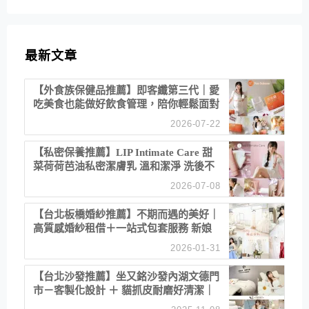
最新文章
【外食族保健品推薦】即客纖第三代｜愛
吃美食也能做好飲食管理，陪你輕鬆面對
聚餐日常！
2026-07-22
【私密保養推薦】LIP Intimate Care 甜
菜荷荷芭油私密潔膚乳 溫和潔淨 洗後不
乾澀 不起泡反而更舒服！
2026-07-08
【台北板橋婚紗推薦】不期而遇的美好｜
高質感婚紗租借＋一站式包套服務 新娘
備婚省心首選！
2026-01-31
【台北沙發推薦】坐又銘沙發內湖文德門
市－客製化設計 ＋ 貓抓皮耐磨好清潔｜
直營直銷、價格透明 高CP值打造夢想