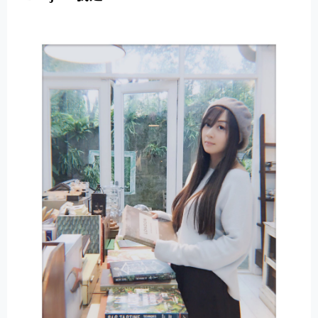
E
R
N
A
T
I
V
E
: