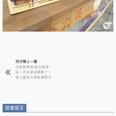
相連文章
同分類上一篇
北投新景點-新北投車
站｜百年車站歸鄉了！
搭上藍皮火車來場時光
旅行｜星川亭手湯區體
驗溫泉魅力
臉書留言