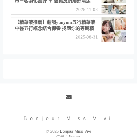
市－客製化設計 ＋ 貓抓皮耐磨好清潔｜
直營直銷、價格透明 高CP值打造夢想
2025-11-08
居家風格
【精華液推薦】蘊韻yunyum五行精華液-
中醫五行概念結合保養 找到你的專屬精
華！ 水㊀土㊀就選「潤・賦精華」維持
2025-08-31
肌膚剛剛好的平衡
Email
Bonjour Miss Vivi
© 2026
Bonjour Miss Vivi
佈景：
Jinsha
.