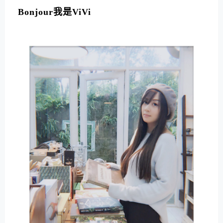
Bonjour我是ViVi