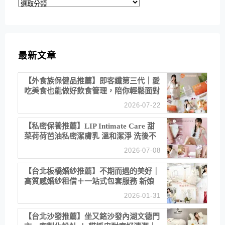
分
類
最新文章
【外食族保健品推薦】即客纖第三代｜愛
吃美食也能做好飲食管理，陪你輕鬆面對
聚餐日常！
2026-07-22
【私密保養推薦】LIP Intimate Care 甜
菜荷荷芭油私密潔膚乳 溫和潔淨 洗後不
乾澀 不起泡反而更舒服！
2026-07-08
【台北板橋婚紗推薦】不期而遇的美好｜
高質感婚紗租借＋一站式包套服務 新娘
備婚省心首選！
2026-01-31
【台北沙發推薦】坐又銘沙發內湖文德門