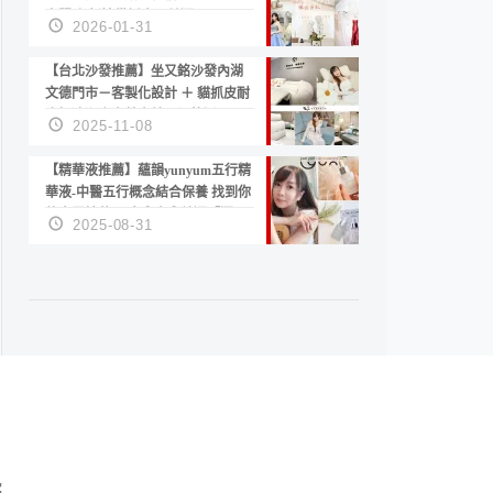
套服務 新娘備婚省心首選！
2026-01-31
【台北沙發推薦】坐又銘沙發內湖
文德門市－客製化設計 ＋ 貓抓皮耐
磨好清潔｜直營直銷、價格透明
2025-11-08
高CP值打造夢想居家風格
【精華液推薦】蘊韻yunyum五行精
華液-中醫五行概念結合保養 找到你
的專屬精華！ 水㊀土㊀就選「潤・
2025-08-31
賦精華」維持肌膚剛剛好的平衡