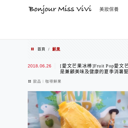
選單
美妝保養
首頁
鮮果
/
鮮果
2018.06.26
[愛文芒果冰棒]Fruit Po
是兼顧美味及健康的夏季消暑
飲品︱咖啡鮮果