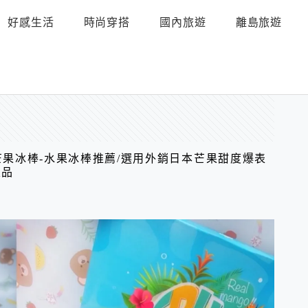
好感生活
時尚穿搭
國內旅遊
離島旅遊
p愛文芒果冰棒-水果冰棒推薦/選用外銷日本芒果甜度爆表
聖品