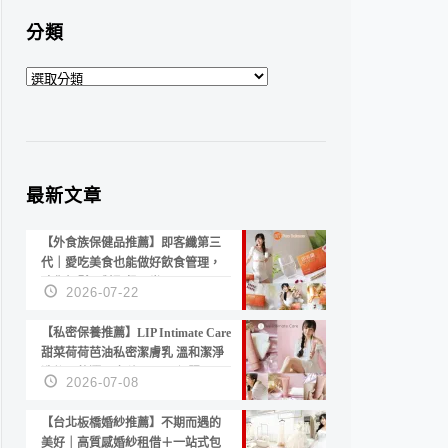
分類
分
類
最新文章
【外食族保健品推薦】即客纖第三
代｜愛吃美食也能做好飲食管理，
陪你輕鬆面對聚餐日常！
2026-07-22
【私密保養推薦】LIP Intimate Care
甜菜荷荷芭油私密潔膚乳 溫和潔淨
洗後不乾澀 不起泡反而更舒服！
2026-07-08
【台北板橋婚紗推薦】不期而遇的
美好｜高質感婚紗租借＋一站式包