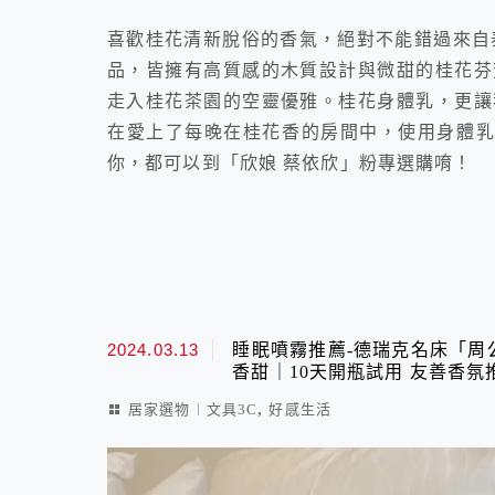
喜歡桂花清新脫俗的香氣，絕對不能錯過來自泰
品，皆擁有高質感的木質設計與微甜的桂花芬
走入桂花茶園的空靈優雅。桂花身體乳，更讓
在愛上了每晚在桂花香的房間中，使用身體乳溫
你，都可以到「欣娘 蔡依欣」粉專選購唷！
2024.03.13
睡眠噴霧推薦-德瑞克名床「周
香甜｜10天開瓶試用 友善香氛
,
居家選物︱文具3C
好感生活