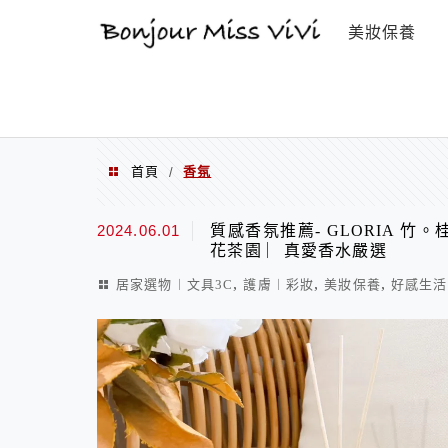
選單
美妝保養
首頁
香氛
/
香氛
2024.06.01
質感香氛推薦- GLORIA 
花茶園 ︳真愛香水嚴選
,
,
,
居家選物︱文具3C
護膚︱彩妝
美妝保養
好感生活