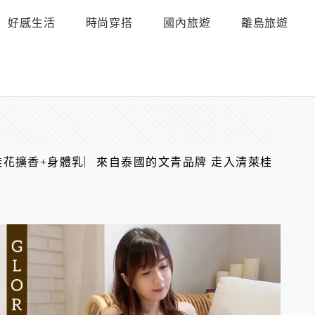
好感生活
時尚穿搭
國內旅遊
離島旅遊
竹。桂花擴香+身體乳︳來自泰國的文青品牌 走入清萊桂