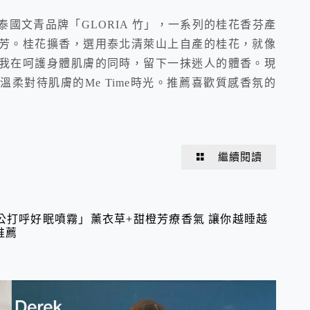
國文青品牌「GLORIA 竹」，一系列的桂花香芬產
芳。桂花擴香，選用泰北清萊山上自產的桂花，就像
我在呵護身體肌膚的同時，留下一抹迷人的體香。現
柔對待肌膚的Me Time時光。推薦喜歡質感香氛的
繼續閱讀
公打呼好眠噴霧」薰衣草+甜橙芳療香氣 讓你越睡越
推薦