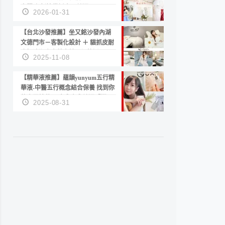
套服務 新娘備婚省心首選！
2026-01-31
【台北沙發推薦】坐又銘沙發內湖
文德門市－客製化設計 ＋ 貓抓皮耐
磨好清潔｜直營直銷、價格透明
2025-11-08
高CP值打造夢想居家風格
【精華液推薦】蘊韻yunyum五行精
華液-中醫五行概念結合保養 找到你
的專屬精華！ 水㊀土㊀就選「潤・
2025-08-31
賦精華」維持肌膚剛剛好的平衡