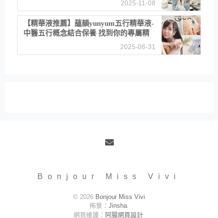
2025-11-08
居家風格
【精華液推薦】蘊韻yunyum五行精華液-
中醫五行概念結合保養 找到你的專屬精
華！ 水㊀土㊀就選「潤・賦精華」維持
2025-08-31
肌膚剛剛好的平衡
Email
Bonjour Miss Vivi
© 2026
Bonjour Miss Vivi
佈景：
Jinsha
.
網頁維護：
阿腸網頁設計
.