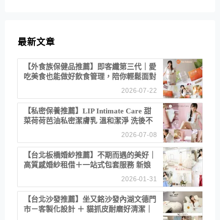
類
最新文章
【外食族保健品推薦】即客纖第三代｜愛
吃美食也能做好飲食管理，陪你輕鬆面對
聚餐日常！
2026-07-22
【私密保養推薦】LIP Intimate Care 甜
菜荷荷芭油私密潔膚乳 溫和潔淨 洗後不
乾澀 不起泡反而更舒服！
2026-07-08
【台北板橋婚紗推薦】不期而遇的美好｜
高質感婚紗租借＋一站式包套服務 新娘
備婚省心首選！
2026-01-31
【台北沙發推薦】坐又銘沙發內湖文德門
市－客製化設計 ＋ 貓抓皮耐磨好清潔｜
直營直銷、價格透明 高CP值打造夢想