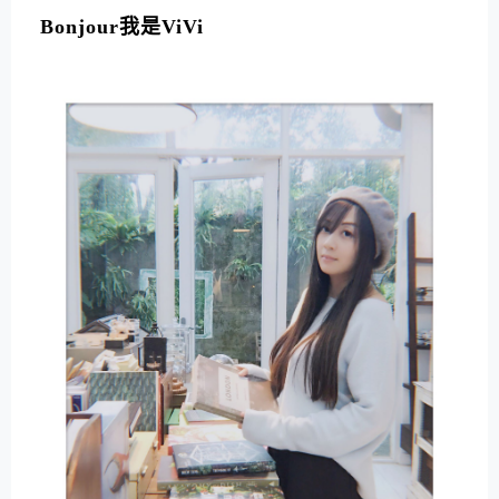
Bonjour我是ViVi