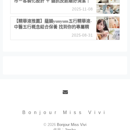
市－客製化設計 ＋ 貓抓皮耐磨好清潔｜
直營直銷、價格透明 高CP值打造夢想
2025-11-08
居家風格
【精華液推薦】蘊韻yunyum五行精華液-
中醫五行概念結合保養 找到你的專屬精
華！ 水㊀土㊀就選「潤・賦精華」維持
2025-08-31
肌膚剛剛好的平衡
Email
Bonjour Miss Vivi
© 2026
Bonjour Miss Vivi
佈景：
Jinsha
.