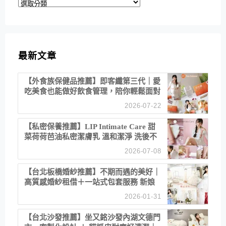
分
類
最新文章
【外食族保健品推薦】即客纖第三代｜愛
吃美食也能做好飲食管理，陪你輕鬆面對
聚餐日常！
2026-07-22
【私密保養推薦】LIP Intimate Care 甜
菜荷荷芭油私密潔膚乳 溫和潔淨 洗後不
乾澀 不起泡反而更舒服！
2026-07-08
【台北板橋婚紗推薦】不期而遇的美好｜
高質感婚紗租借＋一站式包套服務 新娘
備婚省心首選！
2026-01-31
【台北沙發推薦】坐又銘沙發內湖文德門