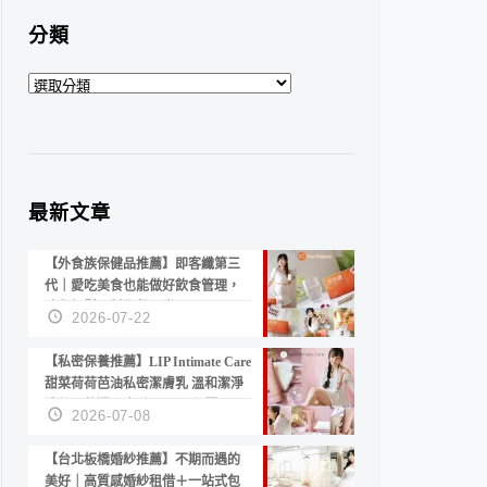
分類
分
類
最新文章
【外食族保健品推薦】即客纖第三
代｜愛吃美食也能做好飲食管理，
陪你輕鬆面對聚餐日常！
2026-07-22
【私密保養推薦】LIP Intimate Care
甜菜荷荷芭油私密潔膚乳 溫和潔淨
洗後不乾澀 不起泡反而更舒服！
2026-07-08
【台北板橋婚紗推薦】不期而遇的
美好｜高質感婚紗租借＋一站式包