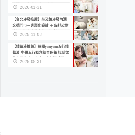
套服務 新娘備婚省心首選！
2026-01-31
【台北沙發推薦】坐又銘沙發內湖
文德門市－客製化設計 ＋ 貓抓皮耐
磨好清潔｜直營直銷、價格透明
2025-11-08
高CP值打造夢想居家風格
【精華液推薦】蘊韻yunyum五行精
華液-中醫五行概念結合保養 找到你
的專屬精華！ 水㊀土㊀就選「潤・
2025-08-31
賦精華」維持肌膚剛剛好的平衡