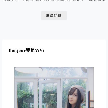
在蛋糕裡才是王道。還在吃普通的生日蛋糕和母親節蛋糕
嗎?想給予長輩們不一樣的祝福與驚喜嗎?快來看看鈔票蛋
繼續閱讀
糕如何將慶生會場的歡樂氣氛帶至最高潮!
Bonjour我是ViVi