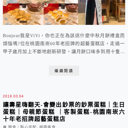
Bonjour我是ViVi，你也正在為該送什麼中秋月餅禮盒而
煩惱嗎?位在桃園南崁60年老招牌的超藝蛋糕店，走過一
甲子歲月加上不斷地創新研發，讓月餅口味多到用十隻手
指頭都數不完，蛋黃酥、台式月餅、廣式月餅是應有盡
有。最重要的是，60年的老店堅持的是手工製作且真材
繼續閱讀
實料的心意，從食材的挑選到內餡的製作都是自己包辦，
少油低鹽、不甜不膩，更是擁有親民價格的平價中秋月餅
禮盒推薦!
2019.03.04
讓壽星嗨翻天-會變出鈔票的鈔票蛋糕｜生日
蛋糕｜母親節蛋糕 ｜客製蛋糕-桃園南崁六
十年老招牌超藝蛋糕店
,
輕食︱點心宅配
桃園美食