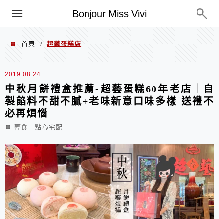
選單
Bonjour Miss Vivi
首頁
超藝蛋糕店
/
超藝蛋糕店
2019.08.24
中秋月餅禮盒推薦-超藝蛋糕60年老店｜自
製餡料不甜不膩+老味新意口味多樣 送禮不
必再煩惱
輕食︱點心宅配