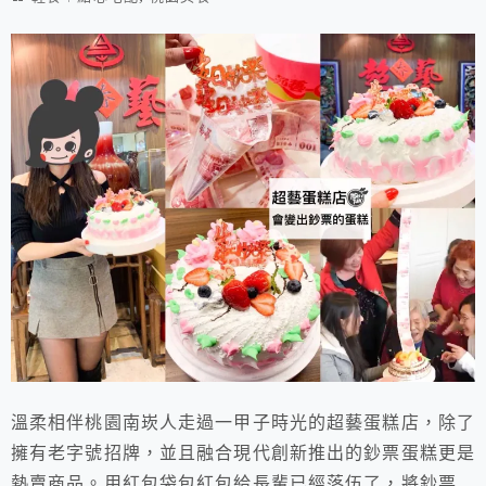
溫柔相伴桃園南崁人走過一甲子時光的超藝蛋糕店，除了
擁有老字號招牌，並且融合現代創新推出的鈔票蛋糕更是
熱賣商品。用紅包袋包紅包給長輩已經落伍了，將鈔票藏