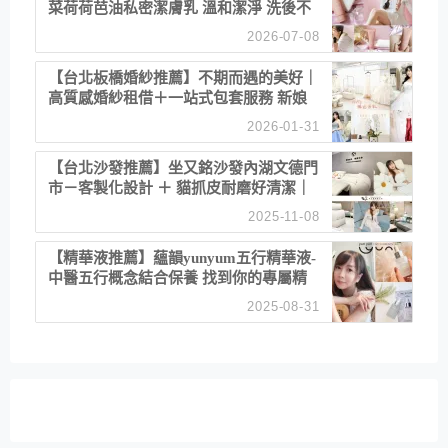
菜荷荷芭油私密潔膚乳 溫和潔淨 洗後不
乾澀 不起泡反而更舒服！
2026-07-08
【台北板橋婚紗推薦】不期而遇的美好｜
高質感婚紗租借＋一站式包套服務 新娘
備婚省心首選！
2026-01-31
【台北沙發推薦】坐又銘沙發內湖文德門
市－客製化設計 ＋ 貓抓皮耐磨好清潔｜
直營直銷、價格透明 高CP值打造夢想
2025-11-08
居家風格
【精華液推薦】蘊韻yunyum五行精華液-
中醫五行概念結合保養 找到你的專屬精
華！ 水㊀土㊀就選「潤・賦精華」維持
2025-08-31
肌膚剛剛好的平衡