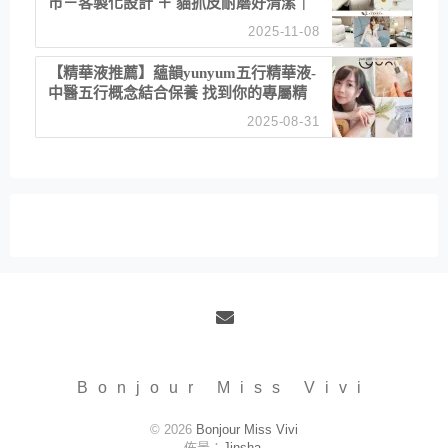
市－客製化設計 ＋ 貓抓皮耐磨好清潔｜
直營直銷、價格透明 高CP值打造夢想
2025-11-08
居家風格
【精華液推薦】蘊韻yunyum五行精華液-
中醫五行概念結合保養 找到你的專屬精
華！ 水㊀土㊀就選「潤・賦精華」維持
2025-08-31
肌膚剛剛好的平衡
Email
Bonjour Miss Vivi
© 2026
Bonjour Miss Vivi
佈景：
Jinsha
.