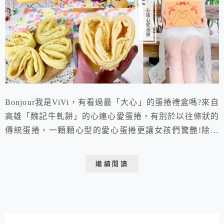
Bonjour我是ViVi，有看過最「大心」的蛋捲禮盒嗎?來自
高雄「魏記牛軋餅」的心連心愛蛋捲，有別於以往條狀的
傳統蛋捲，一顆顆心型的愛心蛋捲更讓女孩們驚艷!除了
外型可愛討喜之外，以純手工製作的愛心蛋捲，層層堆疊
的蛋捲皮比單層條狀蛋捲，口感更加地綿密酥脆，滋味加
繼續閱讀
倍濃郁!不喜歡一成不變的蛋捲禮盒嗎，別出心裁的魏記
心連心愛蛋捲就是送禮自吃兩相宜的高雄伴手禮推薦!