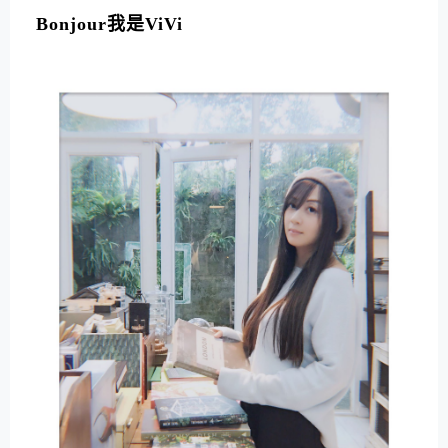
Bonjour我是ViVi