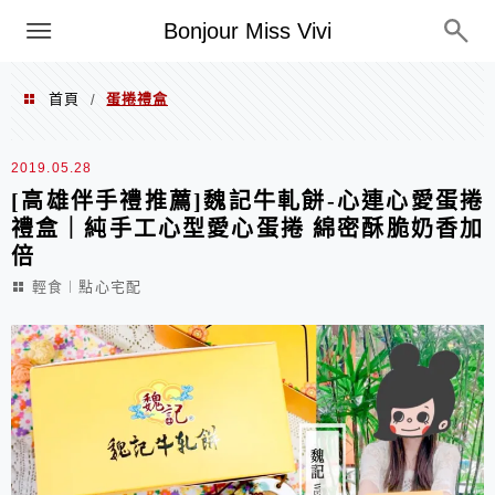
選單
Bonjour Miss Vivi
首頁
蛋捲禮盒
/
蛋捲禮盒
2019.05.28
[高雄伴手禮推薦]魏記牛軋餅-心連心愛蛋捲
禮盒｜純手工心型愛心蛋捲 綿密酥脆奶香加
倍
輕食︱點心宅配