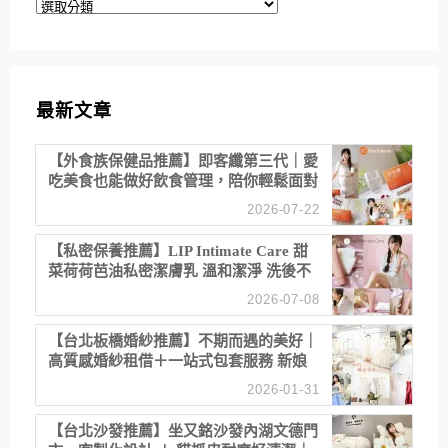
分
類
最新文章
【外食族保健品推薦】即客纖第三代｜愛
吃美食也能做好飲食管理，陪你輕鬆面對
聚餐日常！
2026-07-22
【私密保養推薦】LIP Intimate Care 甜
菜荷荷芭油私密潔膚乳 溫和潔淨 洗後不
乾澀 不起泡反而更舒服！
2026-07-08
【台北板橋婚紗推薦】不期而遇的美好｜
高質感婚紗租借＋一站式包套服務 新娘
備婚省心首選！
2026-01-31
【台北沙發推薦】坐又銘沙發內湖文德門