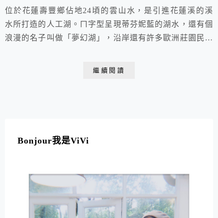
位於花蓮壽豐鄉佔地24頃的雲山水，是引進花蓮溪的溪
水所打造的人工湖。ㄇ字型呈現蒂芬妮藍的湖水，還有個
浪漫的名子叫做「夢幻湖」，沿岸還有許多歐洲莊園民宿
有熊的森林以及特色咖啡廳。雲霧縹緲、山巒疊翠、湖水
碧綠，成就了人間仙境「雲.山.水」，更有那落羽松林的
繼續閱讀
夢幻秘境，一處處宛如歐洲明信片上的絕美風景，也讓它
在短時間一炮而紅成為了熱門的花蓮景點。
Bonjour我是ViVi