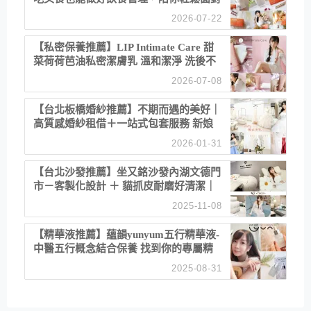
聚餐日常！
2026-07-22
【私密保養推薦】LIP Intimate Care 甜
菜荷荷芭油私密潔膚乳 溫和潔淨 洗後不
乾澀 不起泡反而更舒服！
2026-07-08
【台北板橋婚紗推薦】不期而遇的美好｜
高質感婚紗租借＋一站式包套服務 新娘
備婚省心首選！
2026-01-31
【台北沙發推薦】坐又銘沙發內湖文德門
市－客製化設計 ＋ 貓抓皮耐磨好清潔｜
直營直銷、價格透明 高CP值打造夢想
2025-11-08
居家風格
【精華液推薦】蘊韻yunyum五行精華液-
中醫五行概念結合保養 找到你的專屬精
華！ 水㊀土㊀就選「潤・賦精華」維持
2025-08-31
肌膚剛剛好的平衡