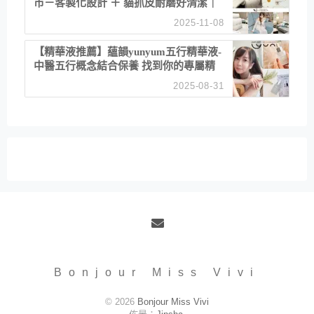
市－客製化設計 ＋ 貓抓皮耐磨好清潔｜
直營直銷、價格透明 高CP值打造夢想
2025-11-08
居家風格
【精華液推薦】蘊韻yunyum五行精華液-
中醫五行概念結合保養 找到你的專屬精
華！ 水㊀土㊀就選「潤・賦精華」維持
2025-08-31
肌膚剛剛好的平衡
Email
Bonjour Miss Vivi
© 2026
Bonjour Miss Vivi