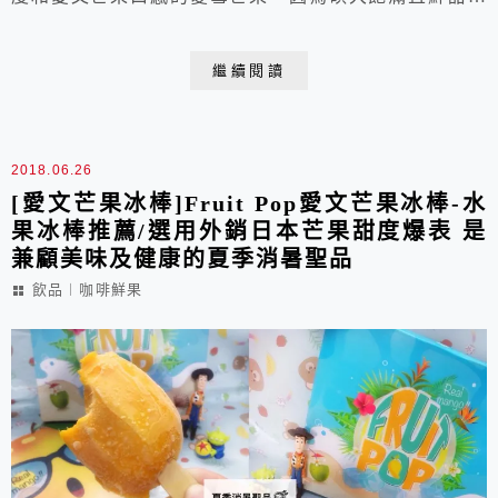
汁，而讓它擁有了芒果皇后的美稱!最重要的是，現在可
以在「游游農產」購買得到喔!擁有各國頂級當令鮮果的
繼續閱讀
游游農產，擅長打造如同藝術品般的水果禮盒伴手禮，讓
夏雪芒果成為芒果界LV，更是送禮自吃兩相宜的高雄水
果禮盒伴手禮推薦!
2018.06.26
[愛文芒果冰棒]Fruit Pop愛文芒果冰棒-水
果冰棒推薦/選用外銷日本芒果甜度爆表 是
兼顧美味及健康的夏季消暑聖品
飲品︱咖啡鮮果