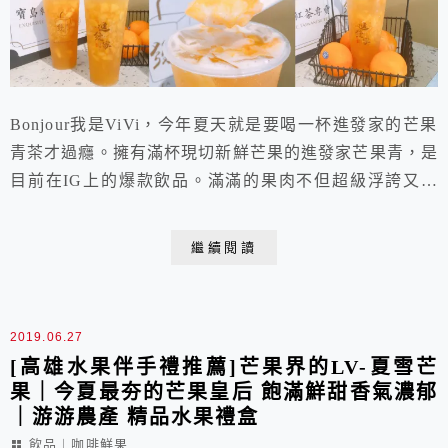
Bonjour我是ViVi，今年夏天就是要喝一杯進發家的芒果
青茶才過癮。擁有滿杯現切新鮮芒果的進發家芒果青，是
目前在IG上的爆款飲品。滿滿的果肉不但超級浮誇又吸
睛，甚至在喝完青茶後杯底還有許多芒果可以慢慢享用!
不但滿足了芒果控和咀嚼控的最愛，季節限定的好滋味，
繼續閱讀
現在在台北大安區也喝得到喔。錯過就要再等一年，是今
年夏天不能錯過的東區飲料推薦!
2019.06.27
[高雄水果伴手禮推薦]芒果界的LV-夏雪芒
果｜今夏最夯的芒果皇后 飽滿鮮甜香氣濃郁
｜游游農產 精品水果禮盒
飲品︱咖啡鮮果