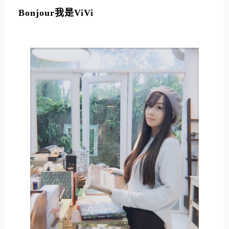
Bonjour我是ViVi