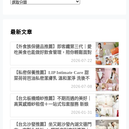
分
類
最新文章
【外食族保健品推薦】即客纖第三代｜愛
吃美食也能做好飲食管理，陪你輕鬆面對
聚餐日常！
2026-07-22
【私密保養推薦】LIP Intimate Care 甜
菜荷荷芭油私密潔膚乳 溫和潔淨 洗後不
乾澀 不起泡反而更舒服！
2026-07-08
【台北板橋婚紗推薦】不期而遇的美好｜
高質感婚紗租借＋一站式包套服務 新娘
備婚省心首選！
2026-01-31
【台北沙發推薦】坐又銘沙發內湖文德門