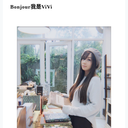
Bonjour我是ViVi