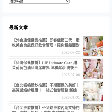
分
類
最新文章
【外食族保健品推薦】即客纖第三代｜愛
吃美食也能做好飲食管理，陪你輕鬆面對
聚餐日常！
2026-07-22
【私密保養推薦】LIP Intimate Care 甜
菜荷荷芭油私密潔膚乳 溫和潔淨 洗後不
乾澀 不起泡反而更舒服！
2026-07-08
【台北板橋婚紗推薦】不期而遇的美好｜
高質感婚紗租借＋一站式包套服務 新娘
備婚省心首選！
2026-01-31
【台北沙發推薦】坐又銘沙發內湖文德門