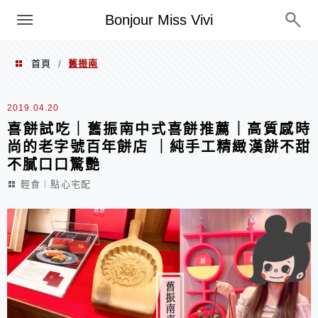
選單
Bonjour Miss Vivi
首頁
舊振南
/
舊振南
2019.04.20
喜餅試吃｜舊振南中式喜餅推薦｜高質感時
尚的老字號百年餅店 ｜純手工精緻漢餅不甜
不膩口口驚艷
輕食︱點心宅配