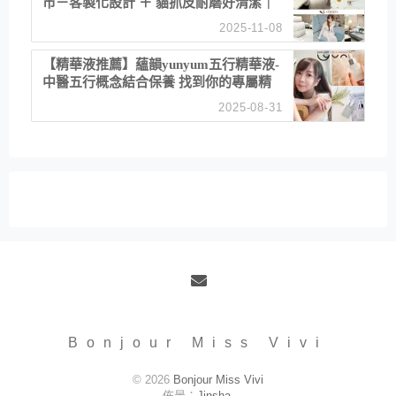
市－客製化設計 ＋ 貓抓皮耐磨好清潔｜
直營直銷、價格透明 高CP值打造夢想
2025-11-08
居家風格
【精華液推薦】蘊韻yunyum五行精華液-
中醫五行概念結合保養 找到你的專屬精
華！ 水㊀土㊀就選「潤・賦精華」維持
2025-08-31
肌膚剛剛好的平衡
Email
Bonjour Miss Vivi
© 2026
Bonjour Miss Vivi
佈景：
Jinsha
.