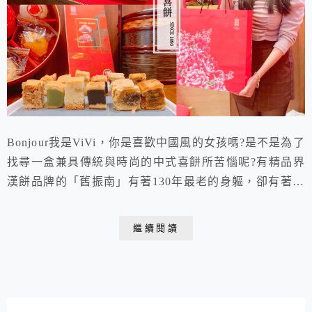
Bonjour我是ViVi，你是喜歡中國風的女孩嗎?是不是為了
找尋一盒兼具傳統與時尚的中式喜餅所苦惱呢?有精品界
漢餅品牌的「舊振南」有著130年最老的身軀，卻有著最
新穎的時尚靈魂，喜餅種類不但各各獨具特色又創新，顛
覆了以往又油又甜又膩的傳統漢餅印象，喜餅禮盒更是榮
繼續閱讀
獲國際IF設計大獎的肯定，絕對是一盒最能讓你展現品味
的中式喜餅推薦。