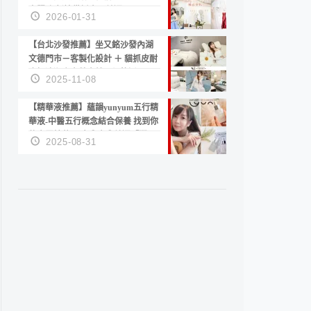
套服務 新娘備婚省心首選！
2026-01-31
【台北沙發推薦】坐又銘沙發內湖
文德門市－客製化設計 ＋ 貓抓皮耐
磨好清潔｜直營直銷、價格透明
2025-11-08
高CP值打造夢想居家風格
【精華液推薦】蘊韻yunyum五行精
華液-中醫五行概念結合保養 找到你
的專屬精華！ 水㊀土㊀就選「潤・
2025-08-31
賦精華」維持肌膚剛剛好的平衡