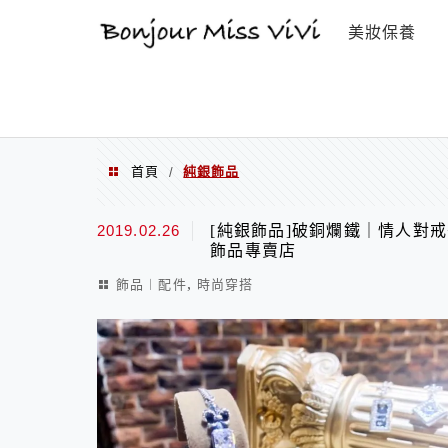
選單
美妝保養
首頁
純銀飾品
/
純銀飾品
2019.02.26
[純銀飾品]破銅爛鐵｜情人對
飾品專賣店
,
飾品︱配件
時尚穿搭