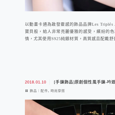
以動畫卡通為啟發靈感的飾品品牌Les Triplés J
寶貝般，給人非常亮麗優雅的感受，繽紛的色
情，尤其使用S925純銀材質，高質感且配戴
2018.01.10
[手鍊飾品]原創個性風手鍊-吟
,
飾品︱配件
時尚穿搭