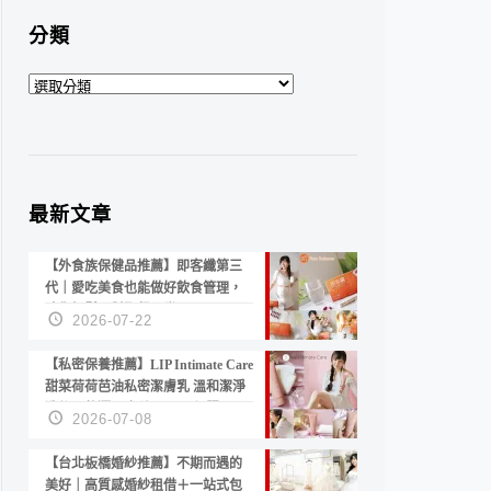
分類
分
類
最新文章
【外食族保健品推薦】即客纖第三
代｜愛吃美食也能做好飲食管理，
陪你輕鬆面對聚餐日常！
2026-07-22
【私密保養推薦】LIP Intimate Care
甜菜荷荷芭油私密潔膚乳 溫和潔淨
洗後不乾澀 不起泡反而更舒服！
2026-07-08
【台北板橋婚紗推薦】不期而遇的
美好｜高質感婚紗租借＋一站式包