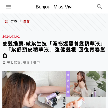
選單
Bonjour Miss Vivi
首頁
白髮
/
白髮
2024.03.01
養髮推薦-絨紫生技「濃祕返黑養髮精華液」
+「紫舒頭皮精華液」強健髮根 回復青春髮
色
,
美妝保養
美髮︱美甲