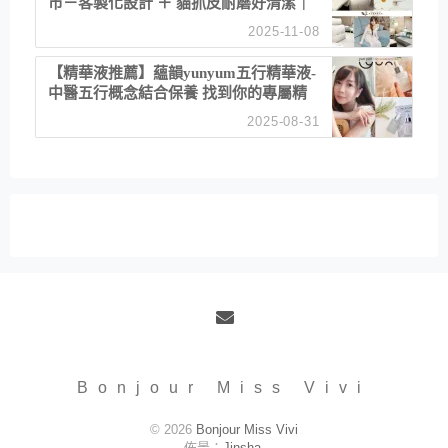
市－客製化設計 ＋ 貓抓皮耐磨好清潔｜
直營直銷、價格透明 高CP值打造夢想
2025-11-08
居家風格
【精華液推薦】蘊韻yunyum五行精華液-
中醫五行概念結合保養 找到你的專屬精
華！ 水㊀土㊀就選「潤・賦精華」維持
2025-08-31
肌膚剛剛好的平衡
Email
Bonjour Miss Vivi
© 2026
Bonjour Miss Vivi
佈景：
Jinsha
.