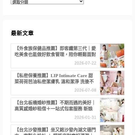
分
類
最新文章
【外食族保健品推薦】即客纖第三代｜愛
吃美食也能做好飲食管理，陪你輕鬆面對
聚餐日常！
2026-07-22
【私密保養推薦】LIP Intimate Care 甜
菜荷荷芭油私密潔膚乳 溫和潔淨 洗後不
乾澀 不起泡反而更舒服！
2026-07-08
【台北板橋婚紗推薦】不期而遇的美好｜
高質感婚紗租借＋一站式包套服務 新娘
備婚省心首選！
2026-01-31
【台北沙發推薦】坐又銘沙發內湖文德門