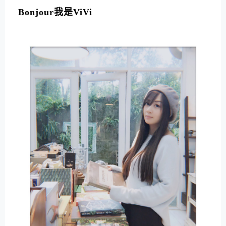
Bonjour我是ViVi