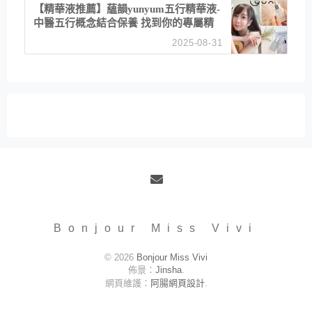
【精華液推薦】蘊韻yunyum五行精華液-
中醫五行概念結合保養 找到你的專屬精
華！ 水㊀土㊀就選「潤・賦精華」維持
2025-08-31
肌膚剛剛好的平衡
Email
Bonjour Miss Vivi
© 2026
Bonjour Miss Vivi
佈景：
Jinsha
.
網頁維護：
阿腸網頁設計
.