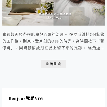
喜歡敷面膜帶來肌膚與心靈的治癒。 在隨時維持ON狀態
的工作後，到家享受片刻的OFF的時光，為時間按下「暫
停鍵」，同時修補歲月在臉上留下來的足跡。 逐漸邁向
熟齡肌的我，不僅在日常保養品開始尋求有抗老撫紋功
效，對於面膜的選擇也越來越講究。 固定頻率使用面
繼續閱讀
膜，能讓保養效果加倍，突破停滯期，隔天有重要的場合
或是肌膚狀況臨時拉警報時，還能快速修護。
Bonjour我是ViVi