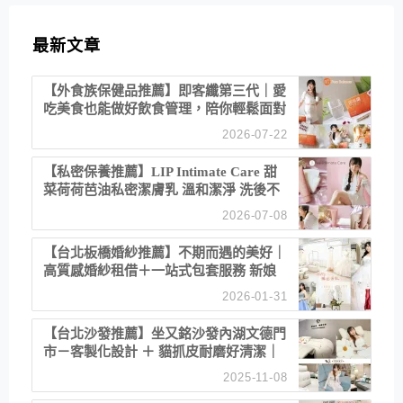
最新文章
【外食族保健品推薦】即客纖第三代｜愛
吃美食也能做好飲食管理，陪你輕鬆面對
聚餐日常！
2026-07-22
【私密保養推薦】LIP Intimate Care 甜
菜荷荷芭油私密潔膚乳 溫和潔淨 洗後不
乾澀 不起泡反而更舒服！
2026-07-08
【台北板橋婚紗推薦】不期而遇的美好｜
高質感婚紗租借＋一站式包套服務 新娘
備婚省心首選！
2026-01-31
【台北沙發推薦】坐又銘沙發內湖文德門
市－客製化設計 ＋ 貓抓皮耐磨好清潔｜
直營直銷、價格透明 高CP值打造夢想
2025-11-08
居家風格