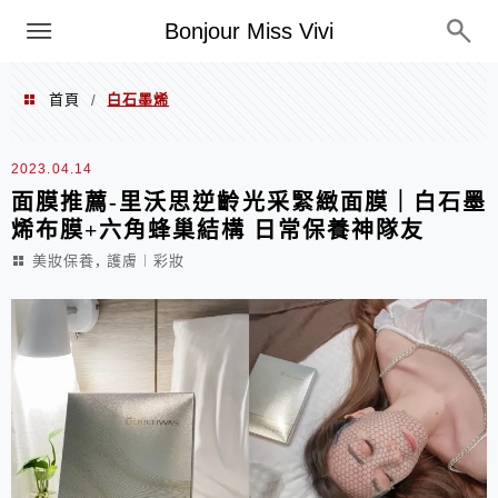
選單
Bonjour Miss Vivi
首頁
白石墨烯
/
白石墨烯
2023.04.14
面膜推薦-里沃思逆齡光采緊緻面膜｜白石墨
烯布膜+六角蜂巢結構 日常保養神隊友
,
美妝保養
護膚︱彩妝