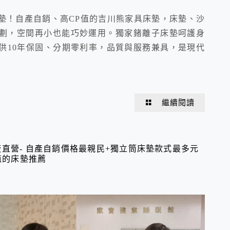
墊！自產自銷、高CP值的吉川熊家具床墊，床墊、沙
劃，空間再小也能巧妙運用。獨家鍺離子床墊呵護身
供10年保固、分期零利率，品質與服務兼具，是現代
繼續閱讀
直營- 自產自銷價格最親民+獨立筒床墊款式最多元
P值的床墊推薦