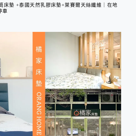
筒床墊 +泰國天然乳膠床墊+萊賽爾天絲纖維｜在地
停車