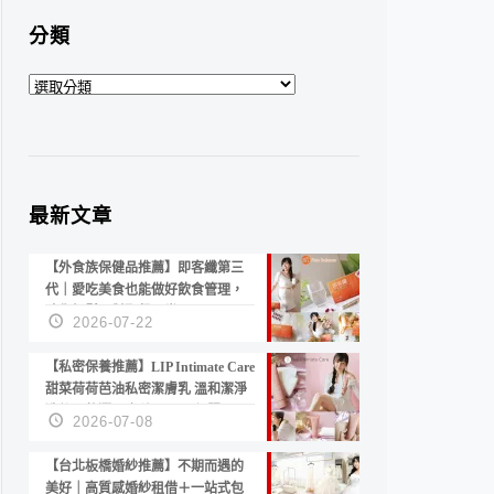
分類
分
類
最新文章
【外食族保健品推薦】即客纖第三
代｜愛吃美食也能做好飲食管理，
陪你輕鬆面對聚餐日常！
2026-07-22
【私密保養推薦】LIP Intimate Care
甜菜荷荷芭油私密潔膚乳 溫和潔淨
洗後不乾澀 不起泡反而更舒服！
2026-07-08
【台北板橋婚紗推薦】不期而遇的
美好｜高質感婚紗租借＋一站式包