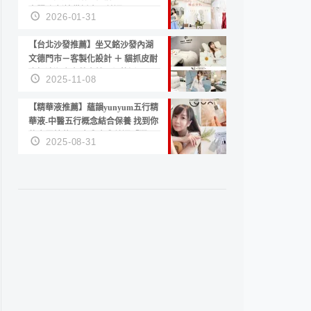
套服務 新娘備婚省心首選！
2026-01-31
【台北沙發推薦】坐又銘沙發內湖
文德門市－客製化設計 ＋ 貓抓皮耐
磨好清潔｜直營直銷、價格透明
2025-11-08
高CP值打造夢想居家風格
【精華液推薦】蘊韻yunyum五行精
華液-中醫五行概念結合保養 找到你
的專屬精華！ 水㊀土㊀就選「潤・
2025-08-31
賦精華」維持肌膚剛剛好的平衡