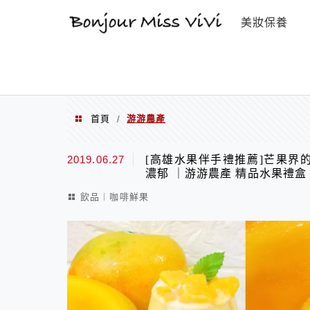
選單
美妝保養
首頁
游游農產
/
游游農產
2019.06.27
[高雄水果伴手禮推薦]芒果界
濃郁 ｜游游農產 精品水果禮盒
飲品︱咖啡鮮果