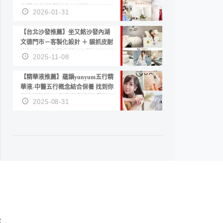
套服務 新娘備婚省心首選！
2026-01-31
【台北沙發推薦】坐又銘沙發內湖
文德門市－客製化設計 ＋ 貓抓皮耐
磨好清潔｜直營直銷、價格透明
2025-11-08
高CP值打造夢想居家風格
【精華液推薦】蘊韻yunyum五行精
華液-中醫五行概念結合保養 找到你
的專屬精華！ 水㊀土㊀就選「潤・
2025-08-31
賦精華」維持肌膚剛剛好的平衡