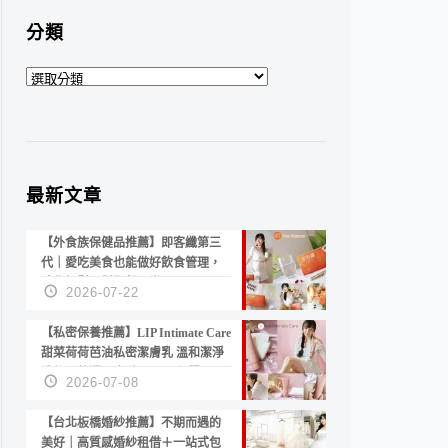
分類
分
類
最新文章
【外食族保健品推薦】即客纖第三
代｜愛吃美食也能做好飲食管理，
陪你輕鬆面對聚餐日常！
2026-07-22
【私密保養推薦】LIP Intimate Care
甜菜荷荷芭油私密潔膚乳 溫和潔淨
洗後不乾澀 不起泡反而更舒服！
2026-07-08
【台北板橋婚紗推薦】不期而遇的
美好｜高質感婚紗租借＋一站式包