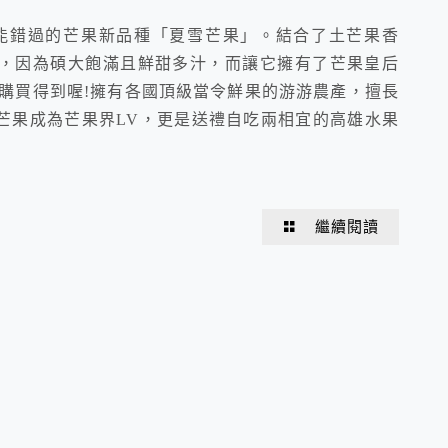
絕對不能錯過的芒果新品種「夏雪芒果」。結合了土芒果香
，因為碩大飽滿且鮮甜多汁，而讓它擁有了芒果皇后
購買得到喔!擁有各國頂級當令鮮果的游游農產，擅長
芒果成為芒果界LV，更是送禮自吃兩相宜的高雄水果
繼續閱讀