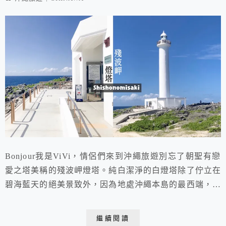
Bonjour我是ViVi，情侶們來到沖繩旅遊別忘了朝聖有戀
愛之塔美稱的殘波岬燈塔。純白潔淨的白燈塔除了佇立在
碧海藍天的絕美景致外，因為地處沖繩本島的最西端，而
為「最後夕陽之所」。愛侶們可以在此見證海平線最後日
落的浪漫美景，更吸引不少新人們在此拍攝婚紗照呢!同
繼續閱讀