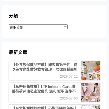
分類
分
類
最新文章
【外食族保健品推薦】即客纖第三代｜愛
吃美食也能做好飲食管理，陪你輕鬆面對
聚餐日常！
2026-07-22
【私密保養推薦】LIP Intimate Care 甜
菜荷荷芭油私密潔膚乳 溫和潔淨 洗後不
乾澀 不起泡反而更舒服！
2026-07-08
【台北板橋婚紗推薦】不期而遇的美好｜