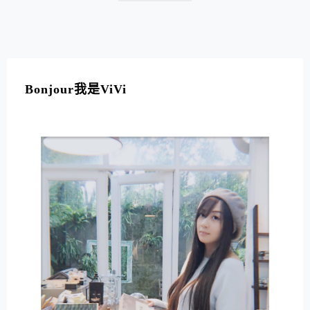
時殘波岬燈塔更為沖繩本島唯一可以攀登的燈塔，登上
10層樓的高塔，遠眺360度的無敵海景，更讓人心情徹底
放鬆阿!
Bonjour我是ViVi