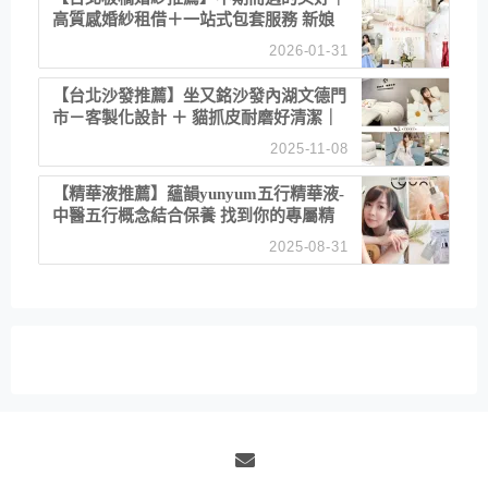
高質感婚紗租借＋一站式包套服務 新娘
備婚省心首選！
2026-01-31
【台北沙發推薦】坐又銘沙發內湖文德門
市－客製化設計 ＋ 貓抓皮耐磨好清潔｜
直營直銷、價格透明 高CP值打造夢想
2025-11-08
居家風格
【精華液推薦】蘊韻yunyum五行精華液-
中醫五行概念結合保養 找到你的專屬精
華！ 水㊀土㊀就選「潤・賦精華」維持
2025-08-31
肌膚剛剛好的平衡
Email