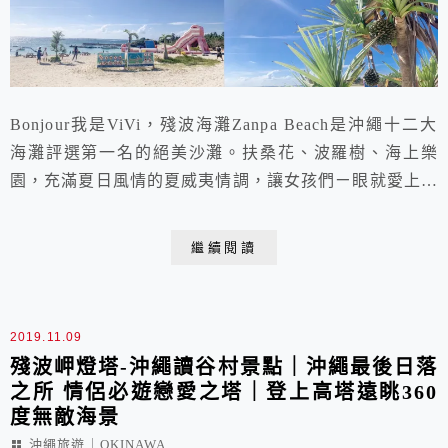
Bonjour我是ViVi，殘波海灘Zanpa Beach是沖繩十二大
海灘評選第一名的絕美沙灘。扶桑花、波羅樹、海上樂
園，充滿夏日風情的夏威夷情調，讓女孩們ㄧ眼就愛上。
同時因被最大珊瑚礁島擁抱，因此海面平靜，可細細品味
各種夢幻清透的漸層海色，亦相當適宜長輩小孩們體驗輕
繼續閱讀
鬆安全的玩水樂趣。各種水上活動設施多元豐富，設備完
善，更是一座在絕美海景中的歡樂海上樂園。
2019.11.09
殘波岬燈塔-沖繩讀谷村景點｜沖繩最後日落
之所 情侶必遊戀愛之塔｜登上高塔遠眺360
度無敵海景
沖繩旅遊｜OKINAWA