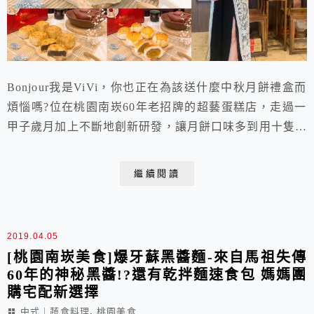
Bonjour我是ViVi，你也正在為該送什麼中秋月餅禮盒而
煩惱嗎?位在桃園南崁60年老招牌的超藝蛋糕店，走過一
甲子歲月加上不斷地創新研發，讓月餅口味多到用十隻手
指頭都數不完，蛋黃酥、台式月餅、廣式月餅是應有盡
有。最重要的是，60年的老店堅持的是手工製作且真材
繼續閱讀
實料的心意，從食材的挑選到內餡的製作都是自己包辦，
少油低鹽、不甜不膩，更是擁有親民價格的平價中秋月餅
禮盒推薦!
2019.04.05
[桃園南崁美食]爆牙蘇黑醬麵-來自馬祖失傳
60年的神秘黑醬!?還有乾拌麵速食包 媽媽團
購宅配新選擇
,
中式︱蔬食料理
桃園美食