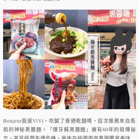
Bonjour我是ViVi，吃膩了普通乾麵嗎，這次推薦來自馬
祖的神秘黑醬麵。「爆牙蘇黑醬麵」擁有60年的祖傳祕
方，甚至經歷失傳危機，最後在桃園南崁重現獨家美味。