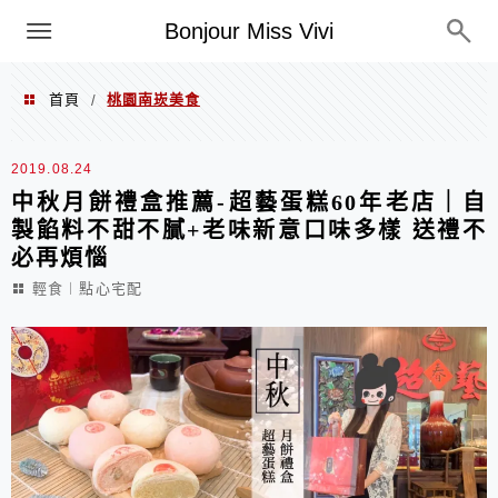
選單
Bonjour Miss Vivi
首頁
桃園南崁美食
/
桃園南崁美食
2019.08.24
中秋月餅禮盒推薦-超藝蛋糕60年老店｜自
製餡料不甜不膩+老味新意口味多樣 送禮不
必再煩惱
輕食︱點心宅配