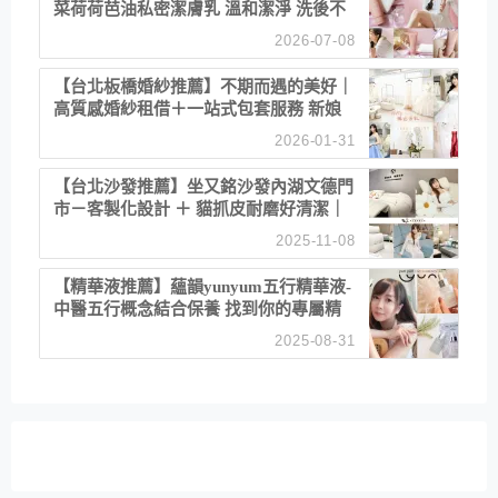
菜荷荷芭油私密潔膚乳 溫和潔淨 洗後不
乾澀 不起泡反而更舒服！
2026-07-08
【台北板橋婚紗推薦】不期而遇的美好｜
高質感婚紗租借＋一站式包套服務 新娘
備婚省心首選！
2026-01-31
【台北沙發推薦】坐又銘沙發內湖文德門
市－客製化設計 ＋ 貓抓皮耐磨好清潔｜
直營直銷、價格透明 高CP值打造夢想
2025-11-08
居家風格
【精華液推薦】蘊韻yunyum五行精華液-
中醫五行概念結合保養 找到你的專屬精
華！ 水㊀土㊀就選「潤・賦精華」維持
2025-08-31
肌膚剛剛好的平衡