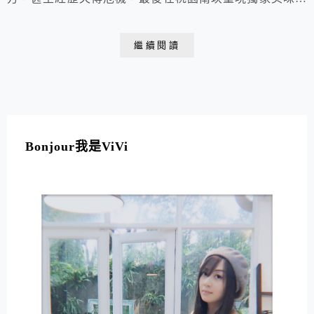
除了黑醬麵外，店內還有餛飩湯、魯肉飯等銅板美食，皆
是道地的馬祖小吃。現在更推出了乾拌麵速食包裝，讓你
繼續閱讀
宅配在家就可輕鬆享用馬祖的平民美食喔!
Bonjour我是ViVi