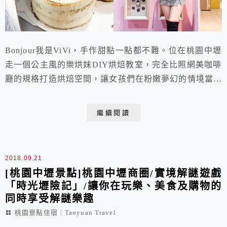
Bonjour我是ViVi，手作甜點一點都不難。位在桃園中壢
走一個公主風的樂烘妹DIY烘焙教室，完全比照網美咖啡
廳的規格打造烘焙空間，讓女孩們在粉嫩夢幻的情境當個
小廚娘，不僅更能享受療癒的手作過程，還可以與甜點大
拍美照喔!沒有開設課程表，不用配合課程時間，可以更
繼續閱讀
彈性的前往體驗。並且採用「全DIY」模式，食譜、材
料、器具通通幫你傳便便，讓零廚藝、零美感的女孩們也
能自己做出漂亮又美味的甜點蛋糕喔。
2018.09.21
[桃園中壢景點]桃園中壢商圈/實境解謎遊戲
「時光壢險記」/讓你在玩樂、美食及購物的
同時享受解謎樂趣
桃園景點住宿｜Taoyuan Travel