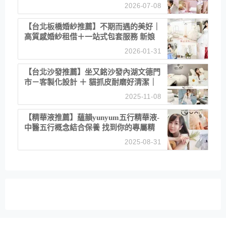
乾澀 不起泡反而更舒服！
2026-07-08
【台北板橋婚紗推薦】不期而遇的美好｜
高質感婚紗租借＋一站式包套服務 新娘
備婚省心首選！
2026-01-31
【台北沙發推薦】坐又銘沙發內湖文德門
市－客製化設計 ＋ 貓抓皮耐磨好清潔｜
直營直銷、價格透明 高CP值打造夢想
2025-11-08
居家風格
【精華液推薦】蘊韻yunyum五行精華液-
中醫五行概念結合保養 找到你的專屬精
華！ 水㊀土㊀就選「潤・賦精華」維持
2025-08-31
肌膚剛剛好的平衡