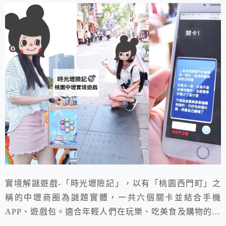
實境解謎遊戲-「時光壢險記」，以有「桃園西門町」之
稱的中壢商圈為謎題實體，一共六個關卡並結合手機
APP、遊戲包。適合年輕人們在玩樂、吃美食及購物的同
時享受解謎樂趣!