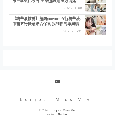
市－客製化設計 ＋ 貓抓皮耐磨好清潔｜
直營直銷、價格透明 高CP值打造夢想
2025-11-08
居家風格
【精華液推薦】蘊韻yunyum五行精華液-
中醫五行概念結合保養 找到你的專屬精
華！ 水㊀土㊀就選「潤・賦精華」維持
2025-08-31
肌膚剛剛好的平衡
Email
Bonjour Miss Vivi
© 2026
Bonjour Miss Vivi
佈景：
Jinsha
.