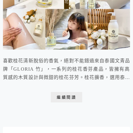
喜歡桂花清新脫俗的香氣，絕對不能錯過來自泰國文青品
牌「GLORIA 竹」，一系列的桂花香芬產品，皆擁有高
質感的木質設計與微甜的桂花芬芳。桂花擴香，選用泰北
清萊山上自產的桂花，就像走入桂花茶園的空靈優雅。桂
花身體乳，更讓我在呵護身體肌膚的同時，留下一抹迷人
繼續閱讀
的體香。現在愛上了每晚在桂花香的房間中，使用身體乳
溫柔對待肌膚的Me Time時光。推薦喜歡質感香氛的你，
都可以到「欣娘 蔡依欣」粉專選購唷！