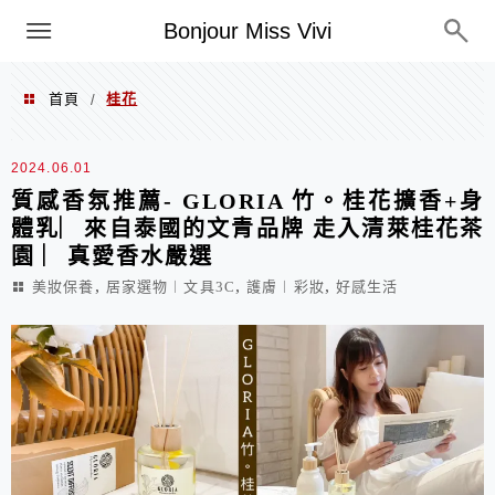
選單
Bonjour Miss Vivi
首頁
桂花
/
桂花
2024.06.01
質感香氛推薦- GLORIA 竹。桂花擴香+身
體乳︳來自泰國的文青品牌 走入清萊桂花茶
園 ︳真愛香水嚴選
,
,
,
美妝保養
居家選物︱文具3C
護膚︱彩妝
好感生活