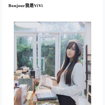
Bonjour我是ViVi