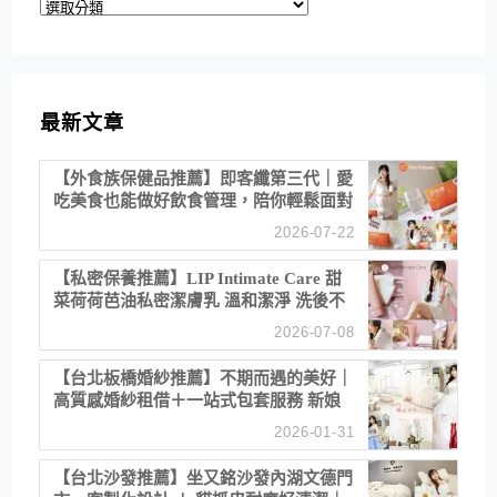
分
類
最新文章
【外食族保健品推薦】即客纖第三代｜愛
吃美食也能做好飲食管理，陪你輕鬆面對
聚餐日常！
2026-07-22
【私密保養推薦】LIP Intimate Care 甜
菜荷荷芭油私密潔膚乳 溫和潔淨 洗後不
乾澀 不起泡反而更舒服！
2026-07-08
【台北板橋婚紗推薦】不期而遇的美好｜
高質感婚紗租借＋一站式包套服務 新娘
備婚省心首選！
2026-01-31
【台北沙發推薦】坐又銘沙發內湖文德門