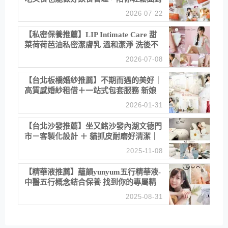
聚餐日常！
2026-07-22
【私密保養推薦】LIP Intimate Care 甜
菜荷荷芭油私密潔膚乳 溫和潔淨 洗後不
乾澀 不起泡反而更舒服！
2026-07-08
【台北板橋婚紗推薦】不期而遇的美好｜
高質感婚紗租借＋一站式包套服務 新娘
備婚省心首選！
2026-01-31
【台北沙發推薦】坐又銘沙發內湖文德門
市－客製化設計 ＋ 貓抓皮耐磨好清潔｜
直營直銷、價格透明 高CP值打造夢想
2025-11-08
居家風格
【精華液推薦】蘊韻yunyum五行精華液-
中醫五行概念結合保養 找到你的專屬精
華！ 水㊀土㊀就選「潤・賦精華」維持
2025-08-31
肌膚剛剛好的平衡