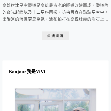
高雄旗津星空隧道是高雄最古老的隧道改建而成，隧道內
的夜光彩繪以及十二星座圖樣，彷彿置身在點點星空中。
出隧道的海景更是驚艷，浪花拍打在高聳壯麗的岩石上讓
人澎湃激昂!不論是步行或騎乘單車都能享有慢活自在的
驚艷感受。而越夜越美麗的星空隧道在夜晚前來更是一番
繼續閱讀
刺激的體驗喔!
Bonjour我是ViVi