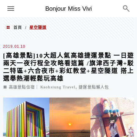
選單
Bonjour Miss Vivi
首頁
星空隧道
/
星空隧道
2019.01.10
[高雄景點]10大超人氣高雄捷運景點 一日遊
兩天一夜行程全攻略看這篇 /旗津西子灣+駁
二特區+六合夜市+彩虹教堂+星空隧道 搭上
選舉熱潮輕鬆玩高雄
,
高雄景點住宿｜ Kaohsiung Travel
捷運景點懶人包