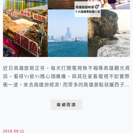
近日高雄旅遊正夯，每天打開電視無不報導高雄觀光資
訊，看得Vi爸Vi媽心頭癢癢，與其在家看電視不如實際
衝一波，來去高雄拚經濟! 而眾多的高雄景點就屬西子灣
最熱門，除了捷運可到達交通方便外，還可逛老街吃美
食、搭渡輪看海景、遊古蹟觀夕陽，是規劃二日旅遊的最
繼續閱讀
佳去處!本篇ViVi就整理了10大高雄捷運景點，讓你搭乘
捷運就可輕鬆玩高雄!
2018.09.11