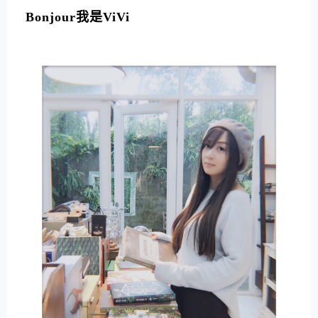
Bonjour我是ViVi