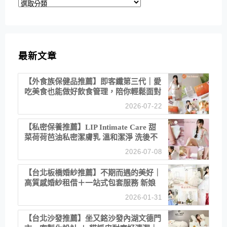
分
類
最新文章
【外食族保健品推薦】即客纖第三代｜愛
吃美食也能做好飲食管理，陪你輕鬆面對
聚餐日常！
2026-07-22
【私密保養推薦】LIP Intimate Care 甜
菜荷荷芭油私密潔膚乳 溫和潔淨 洗後不
乾澀 不起泡反而更舒服！
2026-07-08
【台北板橋婚紗推薦】不期而遇的美好｜
高質感婚紗租借＋一站式包套服務 新娘
備婚省心首選！
2026-01-31
【台北沙發推薦】坐又銘沙發內湖文德門