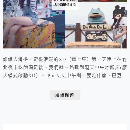
誰說去海邊ㄧ定很浪漫的XD（繼上集）第ㄧ天晚上在竹
北夜市吃飽喝足後，我們就ㄧ路睡到隔天中午才起床(廢
人模式啟動XD）。 Pin:乀乀中午咧，要吃什麼？巴豆夭
了！ Vi：……對齁～肚子又餓了，我想想…去海邊吃海
產好了！
繼續閱讀