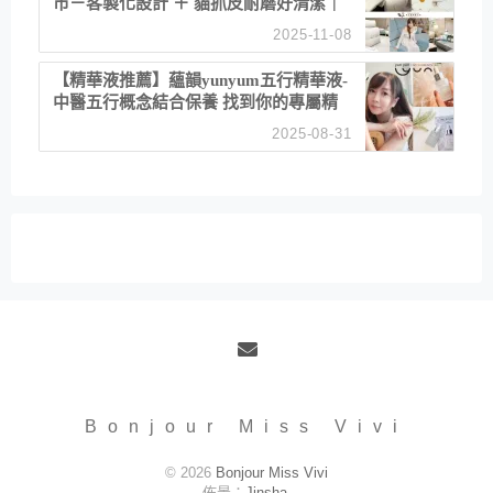
市－客製化設計 ＋ 貓抓皮耐磨好清潔｜
直營直銷、價格透明 高CP值打造夢想
2025-11-08
居家風格
【精華液推薦】蘊韻yunyum五行精華液-
中醫五行概念結合保養 找到你的專屬精
華！ 水㊀土㊀就選「潤・賦精華」維持
2025-08-31
肌膚剛剛好的平衡
Email
Bonjour Miss Vivi
© 2026
Bonjour Miss Vivi
佈景：
Jinsha
.