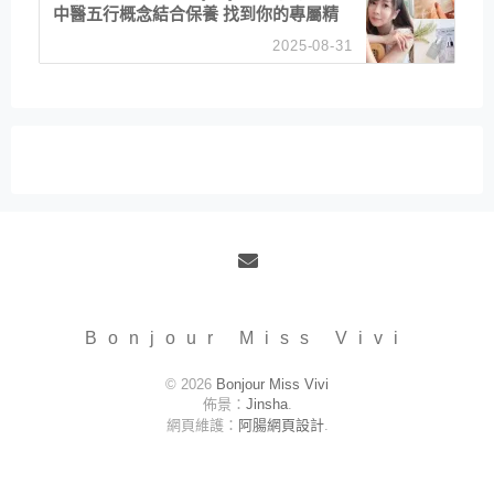
中醫五行概念結合保養 找到你的專屬精
華！ 水㊀土㊀就選「潤・賦精華」維持
2025-08-31
肌膚剛剛好的平衡
Email
Bonjour Miss Vivi
© 2026
Bonjour Miss Vivi
佈景：
Jinsha
.
網頁維護：
阿腸網頁設計
.