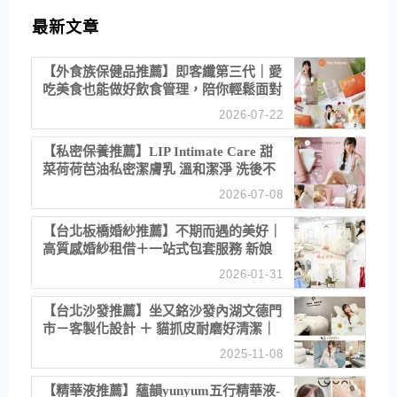
最新文章
【外食族保健品推薦】即客纖第三代｜愛
吃美食也能做好飲食管理，陪你輕鬆面對
聚餐日常！
2026-07-22
【私密保養推薦】LIP Intimate Care 甜
菜荷荷芭油私密潔膚乳 溫和潔淨 洗後不
乾澀 不起泡反而更舒服！
2026-07-08
【台北板橋婚紗推薦】不期而遇的美好｜
高質感婚紗租借＋一站式包套服務 新娘
備婚省心首選！
2026-01-31
【台北沙發推薦】坐又銘沙發內湖文德門
市－客製化設計 ＋ 貓抓皮耐磨好清潔｜
直營直銷、價格透明 高CP值打造夢想
2025-11-08
居家風格
【精華液推薦】蘊韻yunyum五行精華液-