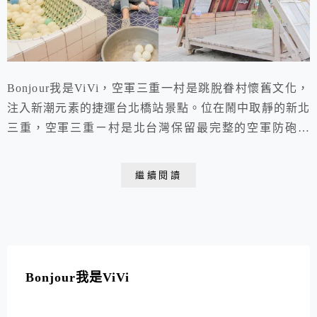
Bonjour我是ViVi，空軍三重一村是跳脫眷村懷舊文化，
注入新潮元素的捷運台北橋站景點。位在鬧中取靜的新北
三重，空軍三重ㄧ村是北台灣保留最完整的空軍防砲眷
村，曾經在這裡取景的電影電視更多達了180部！現在這
個如假包換的眷村攝影棚，更結合了文創、藝術與情感，
繼續閱讀
以嶄新的面貌呈現在遊客面前。不論是彩色浴缸或是粉紅
屋，文青又夢幻的復古場景，都是女孩們美拍的熱門IG
景點。
Bonjour我是ViVi