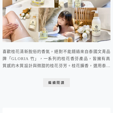
喜歡桂花清新脫俗的香氣，絕對不能錯過來自泰國文青品
牌「GLORIA 竹」，一系列的桂花香芬產品，皆擁有高
質感的木質設計與微甜的桂花芬芳。桂花擴香，選用泰北
清萊山上自產的桂花，就像走入桂花茶園的空靈優雅。桂
花身體乳，更讓我在呵護身體肌膚的同時，留下一抹迷人
繼續閱讀
的體香。現在愛上了每晚在桂花香的房間中，使用身體乳
溫柔對待肌膚的Me Time時光。推薦喜歡質感香氛的你，
都可以到「欣娘 蔡依欣」粉專選購唷！