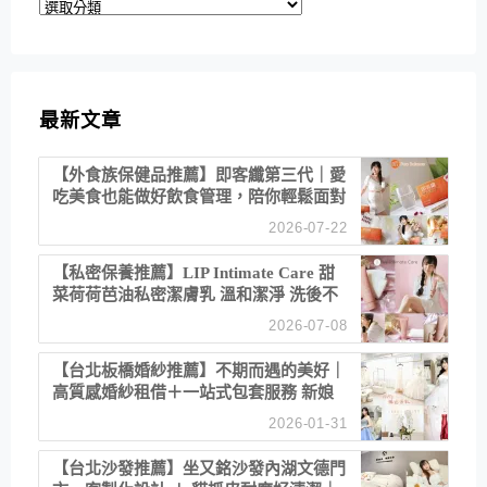
分
類
最新文章
【外食族保健品推薦】即客纖第三代｜愛
吃美食也能做好飲食管理，陪你輕鬆面對
聚餐日常！
2026-07-22
【私密保養推薦】LIP Intimate Care 甜
菜荷荷芭油私密潔膚乳 溫和潔淨 洗後不
乾澀 不起泡反而更舒服！
2026-07-08
【台北板橋婚紗推薦】不期而遇的美好｜
高質感婚紗租借＋一站式包套服務 新娘
備婚省心首選！
2026-01-31
【台北沙發推薦】坐又銘沙發內湖文德門