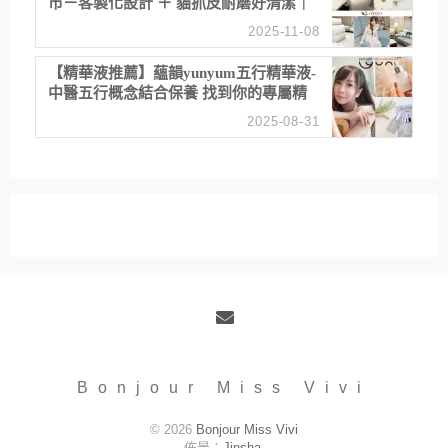
市－客製化設計 ＋ 貓抓皮耐磨好清潔｜
直營直銷、價格透明 高CP值打造夢想
2025-11-08
居家風格
【精華液推薦】蘊韻yunyum五行精華液-
中醫五行概念結合保養 找到你的專屬精
華！ 水㊀土㊀就選「潤・賦精華」維持
2025-08-31
肌膚剛剛好的平衡
Email
Bonjour Miss Vivi
© 2026
Bonjour Miss Vivi
佈景：
Jinsha
.