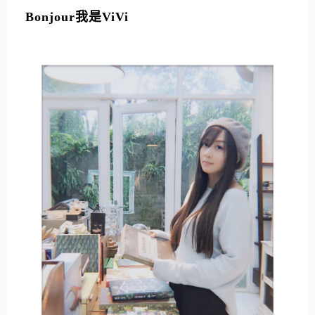
Bonjour我是ViVi