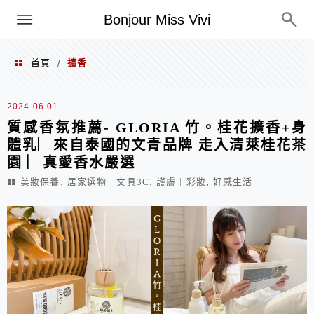
選單
Bonjour Miss Vivi
首頁
擴香
/
擴香
2024.06.01
質感香氛推薦- GLORIA 竹。桂花擴香+身
體乳︳來自泰國的文青品牌 走入清萊桂花茶
園 ︳真愛香水嚴選
,
,
,
美妝保養
居家選物︱文具3C
護膚︱彩妝
好感生活