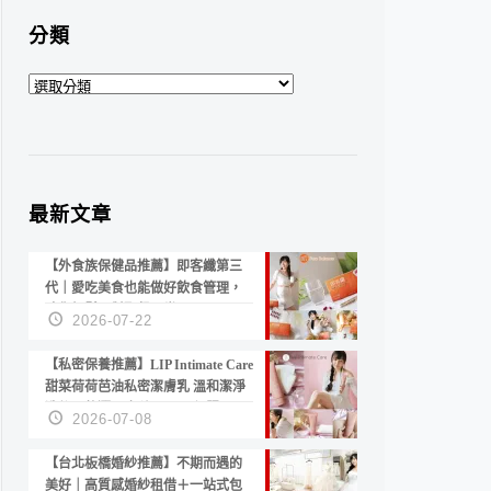
分類
分
類
最新文章
【外食族保健品推薦】即客纖第三
代｜愛吃美食也能做好飲食管理，
陪你輕鬆面對聚餐日常！
2026-07-22
【私密保養推薦】LIP Intimate Care
甜菜荷荷芭油私密潔膚乳 溫和潔淨
洗後不乾澀 不起泡反而更舒服！
2026-07-08
【台北板橋婚紗推薦】不期而遇的
美好｜高質感婚紗租借＋一站式包