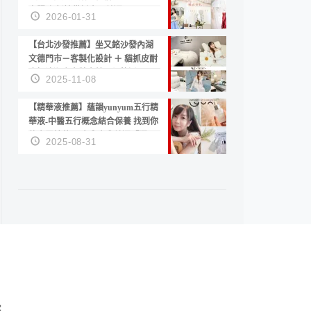
套服務 新娘備婚省心首選！
2026-01-31
【台北沙發推薦】坐又銘沙發內湖
文德門市－客製化設計 ＋ 貓抓皮耐
磨好清潔｜直營直銷、價格透明
2025-11-08
高CP值打造夢想居家風格
【精華液推薦】蘊韻yunyum五行精
華液-中醫五行概念結合保養 找到你
的專屬精華！ 水㊀土㊀就選「潤・
2025-08-31
賦精華」維持肌膚剛剛好的平衡