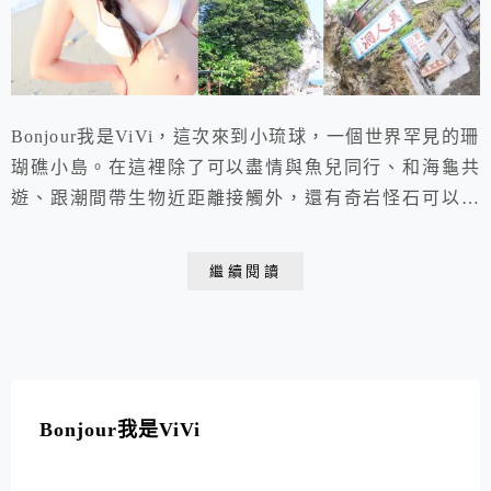
Bonjour我是ViVi，這次來到小琉球，一個世界罕見的珊
瑚礁小島。在這裡除了可以盡情與魚兒同行、和海龜共
遊、跟潮間帶生物近距離接觸外，還有奇岩怪石可以探
索。不僅如此，在這座小島上的人文脈絡、傳奇故事，更
能讓人細細品嘗，回味無窮。本篇整理小琉球10大景
繼續閱讀
點；15間熱門小琉球民宿、必吃美食地圖，包含三天兩
夜套裝行程以及交通方式。趕快分享ViVi的小琉球懶人
包，讓你輕鬆暢遊小琉球。
Bonjour我是ViVi