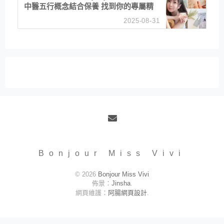
中醫五行概念結合保養 找到你的專屬精
華！ 水㊀土㊀就選「潤・賦精華」維持
2025-08-31
肌膚剛剛好的平衡
Email
Bonjour Miss Vivi
© 2026
Bonjour Miss Vivi
佈景：
Jinsha
.
網頁維護：
阿腸網頁設計
.