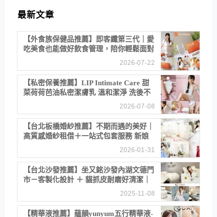
最新文章
【外食族保健品推薦】即客纖第三代｜愛
吃美食也能做好飲食管理，陪你輕鬆面對
聚餐日常！
2026-07-22
【私密保養推薦】LIP Intimate Care 甜
菜荷荷芭油私密潔膚乳 溫和潔淨 洗後不
乾澀 不起泡反而更舒服！
2026-07-08
【台北板橋婚紗推薦】不期而遇的美好｜
高質感婚紗租借＋一站式包套服務 新娘
備婚省心首選！
2026-01-31
【台北沙發推薦】坐又銘沙發內湖文德門
市－客製化設計 ＋ 貓抓皮耐磨好清潔｜
直營直銷、價格透明 高CP值打造夢想
2025-11-08
居家風格
【精華液推薦】蘊韻yunyum五行精華液-