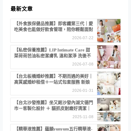
最新文章
【外食族保健品推薦】即客纖第三代｜愛
吃美食也能做好飲食管理，陪你輕鬆面對
聚餐日常！
2026-07-22
【私密保養推薦】LIP Intimate Care 甜
菜荷荷芭油私密潔膚乳 溫和潔淨 洗後不
乾澀 不起泡反而更舒服！
2026-07-08
【台北板橋婚紗推薦】不期而遇的美好｜
高質感婚紗租借＋一站式包套服務 新娘
備婚省心首選！
2026-01-31
【台北沙發推薦】坐又銘沙發內湖文德門
市－客製化設計 ＋ 貓抓皮耐磨好清潔｜
直營直銷、價格透明 高CP值打造夢想
2025-11-08
居家風格
【精華液推薦】蘊韻yunyum五行精華液-