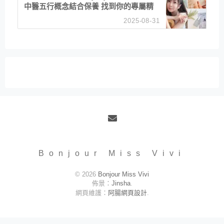
中醫五行概念結合保養 找到你的專屬精
華！ 水㊀土㊀就選「潤・賦精華」維持
2025-08-31
肌膚剛剛好的平衡
Email
Bonjour Miss Vivi
© 2026
Bonjour Miss Vivi
佈景：
Jinsha
.
網頁維護：
阿腸網頁設計
.