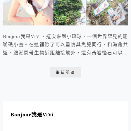
Bonjour我是ViVi，這次來到小琉球，一個世界罕見的珊
瑚礁小島。在這裡除了可以盡情與魚兒同行、和海龜共
遊、跟潮間帶生物近距離接觸外，還有奇岩怪石可以探
索。不僅如此，在這座小島上的人文脈絡、傳奇故事，更
能讓人細細品嘗，回味無窮。本篇整理小琉球10大景
繼續閱讀
點；15間熱門小琉球民宿、必吃美食地圖，包含三天兩
夜套裝行程以及交通方式。趕快分享ViVi的小琉球懶人
包，讓你輕鬆暢遊小琉球。
Bonjour我是ViVi