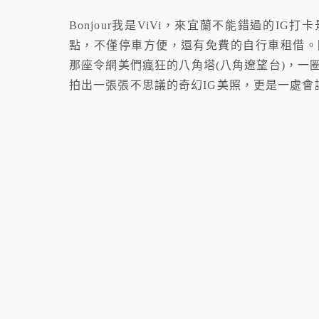
Bonjour我是ViVi，來宜蘭不能錯過的
點，不僅停車方便，還有免費的自行車租借。
那座令網美們瘋狂的八角塔(八角遼望台)，一
拍出一張張不思議的奇幻IG美照，更是一處會