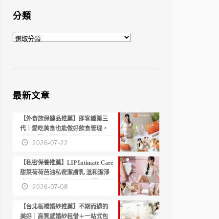
分類
分
類
最新文章
【外食族保健品推薦】即客纖第三
代｜愛吃美食也能做好飲食管理，
陪你輕鬆面對聚餐日常！
2026-07-22
【私密保養推薦】LIP Intimate Care
甜菜荷荷芭油私密潔膚乳 溫和潔淨
洗後不乾澀 不起泡反而更舒服！
2026-07-08
【台北板橋婚紗推薦】不期而遇的
美好｜高質感婚紗租借＋一站式包