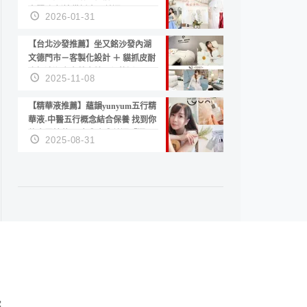
套服務 新娘備婚省心首選！
2026-01-31
【台北沙發推薦】坐又銘沙發內湖
文德門市－客製化設計 ＋ 貓抓皮耐
磨好清潔｜直營直銷、價格透明
2025-11-08
高CP值打造夢想居家風格
【精華液推薦】蘊韻yunyum五行精
華液-中醫五行概念結合保養 找到你
的專屬精華！ 水㊀土㊀就選「潤・
2025-08-31
賦精華」維持肌膚剛剛好的平衡