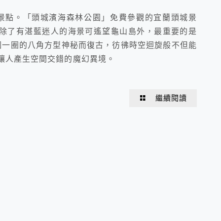
IG打卡景點。「頭城濱海森林公園」免費參觀的宜蘭頭城景
除了有湛藍迷人的海景可遙望龜山島外，最重要的是
圈一圈的八角方型神秘而復古，彷彿時空迴旋般不但能
讓人產生空間交錯的魔幻異境。
繼續閱讀