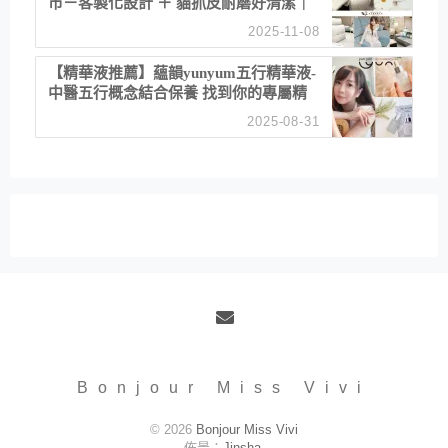
市－客製化設計 ＋ 貓抓皮耐磨好清潔｜
直營直銷、價格透明 高CP值打造夢想
2025-11-08
居家風格
【精華液推薦】蘊韻yunyum五行精華液-
中醫五行概念結合保養 找到你的專屬精
華！ 水㊀土㊀就選「潤・賦精華」維持
2025-08-31
肌膚剛剛好的平衡
Email
Bonjour Miss Vivi
© 2026
Bonjour Miss Vivi
佈景：
Jinsha
.