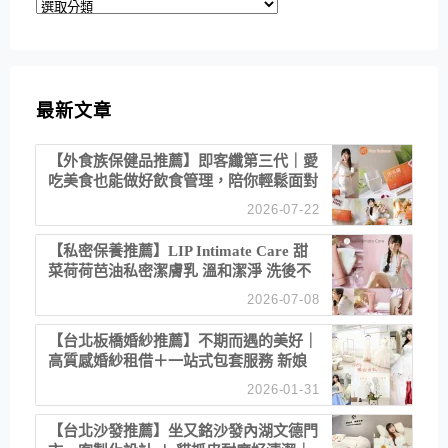
分
類
最新文章
【外食族保健品推薦】即客纖第三代｜愛
吃美食也能做好飲食管理，陪你輕鬆面對
聚餐日常！
2026-07-22
【私密保養推薦】LIP Intimate Care 甜
菜荷荷芭油私密潔膚乳 溫和潔淨 洗後不
乾澀 不起泡反而更舒服！
2026-07-08
【台北板橋婚紗推薦】不期而遇的美好｜
高質感婚紗租借＋一站式包套服務 新娘
備婚省心首選！
2026-01-31
【台北沙發推薦】坐又銘沙發內湖文德門