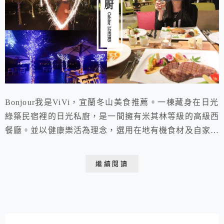
Bonjour我是ViVi，宜蘭冬山美食推薦。一棟藏身在日光
綠築民宿裡的日光私廚，是一間擁有米其林等級的高級西
餐廳。並以健康樂活為理念，選用在地有機食材及自家種
植作物，揮灑出一道道如藝術品般的精緻好料理。不僅如
此，坐落在一片綠油油農田裡的日光私廚，白日還有著得
繼續閱讀
天獨厚的田園美景、夜晚更是燈光璀璨十分浪漫，是一間
擁有雙重景致的景觀餐廳。