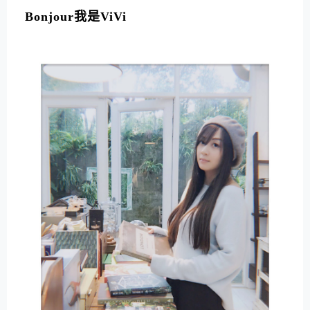
Bonjour我是ViVi