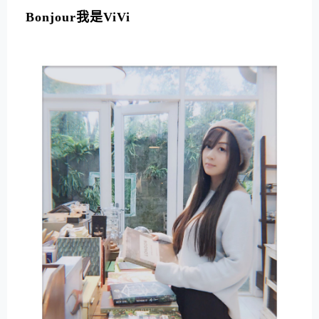
Bonjour我是ViVi