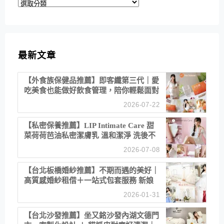
分
類
最新文章
【外食族保健品推薦】即客纖第三代｜愛
吃美食也能做好飲食管理，陪你輕鬆面對
聚餐日常！
2026-07-22
【私密保養推薦】LIP Intimate Care 甜
菜荷荷芭油私密潔膚乳 溫和潔淨 洗後不
乾澀 不起泡反而更舒服！
2026-07-08
【台北板橋婚紗推薦】不期而遇的美好｜
高質感婚紗租借＋一站式包套服務 新娘
備婚省心首選！
2026-01-31
【台北沙發推薦】坐又銘沙發內湖文德門