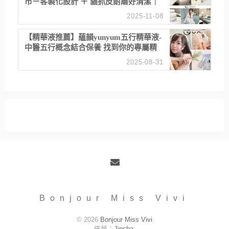
市－客製化設計 ＋ 貓抓皮耐磨好清潔｜
直營直銷、價格透明 高CP值打造夢想
2025-11-08
居家風格
【精華液推薦】蘊韻yunyum五行精華液-
中醫五行概念結合保養 找到你的專屬精
華！ 水㊀土㊀就選「潤・賦精華」維持
2025-08-31
肌膚剛剛好的平衡
Email
Bonjour Miss Vivi
© 2026
Bonjour Miss Vivi
佈景：
Jinsha
.