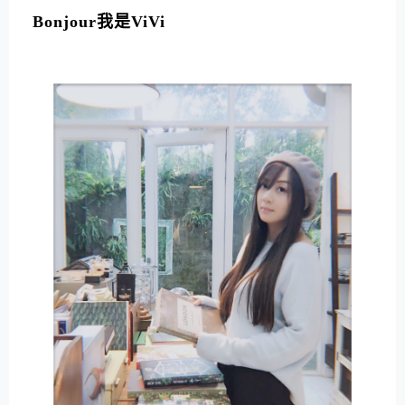
Bonjour我是ViVi