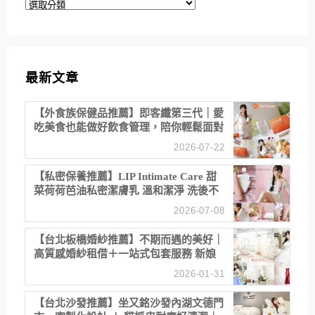
分
類
最新文章
【外食族保健品推薦】即客纖第三代｜愛
吃美食也能做好飲食管理，陪你輕鬆面對
聚餐日常！
2026-07-22
【私密保養推薦】LIP Intimate Care 甜
菜荷荷芭油私密潔膚乳 溫和潔淨 洗後不
乾澀 不起泡反而更舒服！
2026-07-08
【台北板橋婚紗推薦】不期而遇的美好｜
高質感婚紗租借＋一站式包套服務 新娘
備婚省心首選！
2026-01-31
【台北沙發推薦】坐又銘沙發內湖文德門