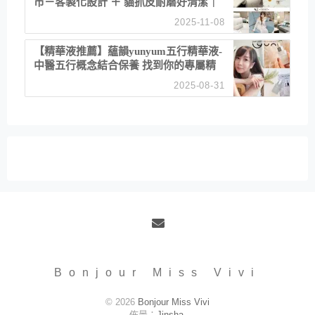
市－客製化設計 ＋ 貓抓皮耐磨好清潔｜
直營直銷、價格透明 高CP值打造夢想
2025-11-08
居家風格
【精華液推薦】蘊韻yunyum五行精華液-
中醫五行概念結合保養 找到你的專屬精
華！ 水㊀土㊀就選「潤・賦精華」維持
2025-08-31
肌膚剛剛好的平衡
Email
Bonjour Miss Vivi
© 2026
Bonjour Miss Vivi
佈景：
Jinsha
.