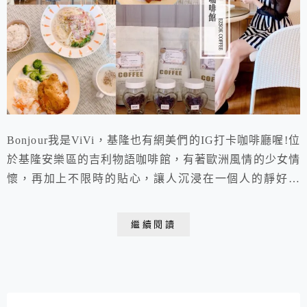
Bonjour我是ViVi，基隆也有網美們的IG打卡咖啡廳喔!位
於基隆安樂區的吉利物語咖啡館，有著歐洲風情的少女情
懷，再加上不限時的貼心，讓人沉浸在一個人的靜好時
光。當來還要喝上一杯好咖啡，來自自家品牌EZSOK單
品咖啡，散發著迷人的花果清香並且香醇回甘，更是在地
繼續閱讀
人用餐聚會的基隆簡餐店推薦!