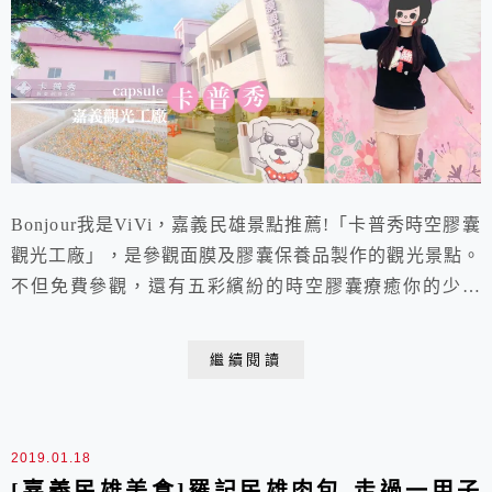
Bonjour我是ViVi，嘉義民雄景點推薦!「卡普秀時空膠囊
觀光工廠」，是參觀面膜及膠囊保養品製作的觀光景點。
不但免費參觀，還有五彩繽紛的時空膠囊療癒你的少女
心。設立的拍照區，不僅好拍又好玩，還可以享受體驗
DIY面膜的樂趣。最重要的是，參觀即贈送免費的優質面
繼續閱讀
膜，更有眾多價格優惠的自家品牌保養品，保證讓女孩們
逛到失心瘋，是來嘉義民雄順遊時的好康嘉義民雄景點推
薦!
2019.01.18
[嘉義民雄美食]羅記民雄肉包-走過一甲子