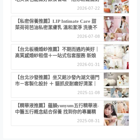
聚餐日常！
2026-07-22
【私密保養推薦】LIP Intimate Care 甜
菜荷荷芭油私密潔膚乳 溫和潔淨 洗後不
乾澀 不起泡反而更舒服！
2026-07-08
【台北板橋婚紗推薦】不期而遇的美好｜
高質感婚紗租借＋一站式包套服務 新娘
備婚省心首選！
2026-01-31
【台北沙發推薦】坐又銘沙發內湖文德門
市－客製化設計 ＋ 貓抓皮耐磨好清潔｜
直營直銷、價格透明 高CP值打造夢想
2025-11-08
居家風格
【精華液推薦】蘊韻yunyum五行精華液-
中醫五行概念結合保養 找到你的專屬精
華！ 水㊀土㊀就選「潤・賦精華」維持
2025-08-31
肌膚剛剛好的平衡