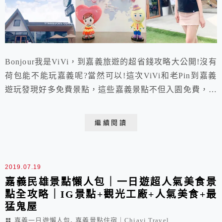
Bonjour我是ViVi，到嘉義旅遊的超省錢攻略大公開!沒有
荷包能不能玩嘉義呢?當然可以!這次ViVi和老Pin到嘉義
遊玩發現好多免費景點，這些嘉義景點不但入園免費，園
內自由消費，還能拍攝IG美照，讓ViVi拍得好開心又能
省荷包，完全讓我們感受到嘉義人的大心吶!
繼續閱讀
2019.07.19
嘉義民雄景點懶人包｜一日遊超人氣美食景
點全攻略｜IG景點+觀光工廠+人氣美食+最
猛鬼屋
,
嘉義一日遊懶人包
嘉義景點住宿｜Chiayi Travel