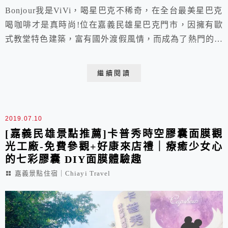
Bonjour我是ViVi，喝星巴克不稀奇，在全台最美星巴克
喝咖啡才是真時尚!位在嘉義民雄星巴克門市，因擁有歐
式教堂特色建築，富有國外渡假風情，而成為了熱門的嘉
義民雄景點。值得一提的是，嘉義民雄星巴克還是全台少
數10間擁有得來速的星巴克門市喔!並且附近美食景點眾
繼續閱讀
多，是提供遊客在景點與景點之間，或是吃飽飯後能拍攝
IG美照的歇腳處與休憩場所唷!
2019.07.10
[嘉義民雄景點推薦]卡普秀時空膠囊面膜觀
光工廠-免費參觀+好康來店禮｜療癒少女心
的七彩膠囊 DIY面膜體驗趣
嘉義景點住宿｜Chiayi Travel