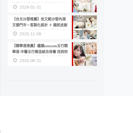
套服務 新娘備婚省心首選！
2026-01-31
【台北沙發推薦】坐又銘沙發內湖
文德門市－客製化設計 ＋ 貓抓皮耐
磨好清潔｜直營直銷、價格透明
2025-11-08
高CP值打造夢想居家風格
【精華液推薦】蘊韻yunyum五行精
華液-中醫五行概念結合保養 找到你
的專屬精華！ 水㊀土㊀就選「潤・
2025-08-31
賦精華」維持肌膚剛剛好的平衡