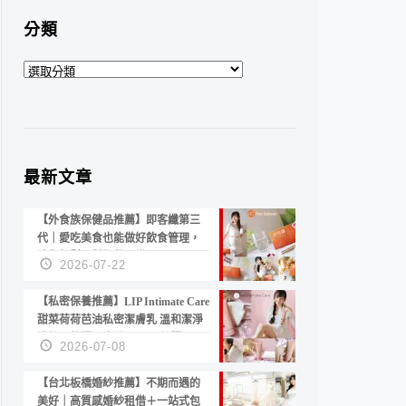
分類
分
類
最新文章
【外食族保健品推薦】即客纖第三
代｜愛吃美食也能做好飲食管理，
陪你輕鬆面對聚餐日常！
2026-07-22
【私密保養推薦】LIP Intimate Care
甜菜荷荷芭油私密潔膚乳 溫和潔淨
洗後不乾澀 不起泡反而更舒服！
2026-07-08
【台北板橋婚紗推薦】不期而遇的
美好｜高質感婚紗租借＋一站式包