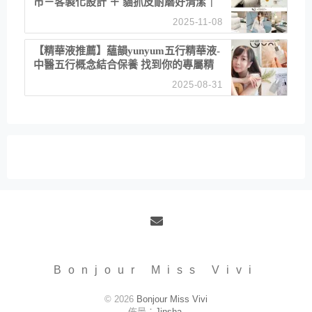
市－客製化設計 ＋ 貓抓皮耐磨好清潔｜
直營直銷、價格透明 高CP值打造夢想
2025-11-08
居家風格
【精華液推薦】蘊韻yunyum五行精華液-
中醫五行概念結合保養 找到你的專屬精
華！ 水㊀土㊀就選「潤・賦精華」維持
2025-08-31
肌膚剛剛好的平衡
Email
Bonjour Miss Vivi
© 2026
Bonjour Miss Vivi
佈景：
Jinsha
.