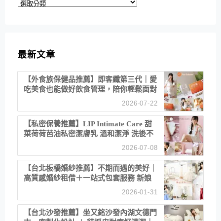
分
類
最新文章
【外食族保健品推薦】即客纖第三代｜愛
吃美食也能做好飲食管理，陪你輕鬆面對
聚餐日常！
2026-07-22
【私密保養推薦】LIP Intimate Care 甜
菜荷荷芭油私密潔膚乳 溫和潔淨 洗後不
乾澀 不起泡反而更舒服！
2026-07-08
【台北板橋婚紗推薦】不期而遇的美好｜
高質感婚紗租借＋一站式包套服務 新娘
備婚省心首選！
2026-01-31
【台北沙發推薦】坐又銘沙發內湖文德門