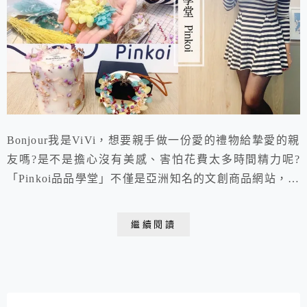
Bonjour我是ViVi，想要親手做一份愛的禮物給摯愛的親
友嗎?是不是擔心沒有美感、害怕花費太多時間精力呢?
「Pinkoi品品學堂」不僅是亞洲知名的文創商品網站，現
在更成立了手作課程教室，讓優秀的幕後設計師們走到幕
前親自帶領學員們實際體驗DIY樂趣。並且簡單又快速，
繼續閱讀
讓手殘女孩也能獲得滿滿的成就，更是無敵療癒又放鬆的
過程唷!