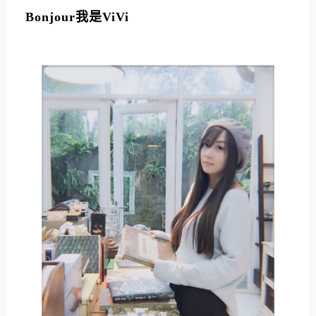
Bonjour我是ViVi