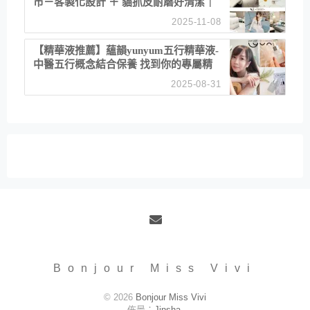
市－客製化設計 ＋ 貓抓皮耐磨好清潔｜
直營直銷、價格透明 高CP值打造夢想
2025-11-08
居家風格
【精華液推薦】蘊韻yunyum五行精華液-
中醫五行概念結合保養 找到你的專屬精
華！ 水㊀土㊀就選「潤・賦精華」維持
2025-08-31
肌膚剛剛好的平衡
Email
Bonjour Miss Vivi
© 2026
Bonjour Miss Vivi
佈景：
Jinsha
.