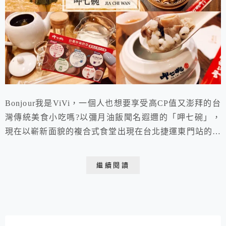
Bonjour我是ViVi，一個人也想要享受高CP值又澎拜的台
灣傳統美食小吃嗎?以彌月油飯聞名遐邇的「呷七碗」，
現在以嶄新面貌的複合式食堂出現在台北捷運東門站的永
康商圈拉!「呷七碗台北永康店」不僅有眾多的台灣傳統
美食小吃，就連兩百元有找的超值套餐也有五樣美食餐
繼續閱讀
點，讓你像在吃辦桌一樣的青臊!最重要的是，結合在地
傳統文物與擺飾的用餐空間，還讓人有在傳藝中心享用美
食的新奇感受呢!