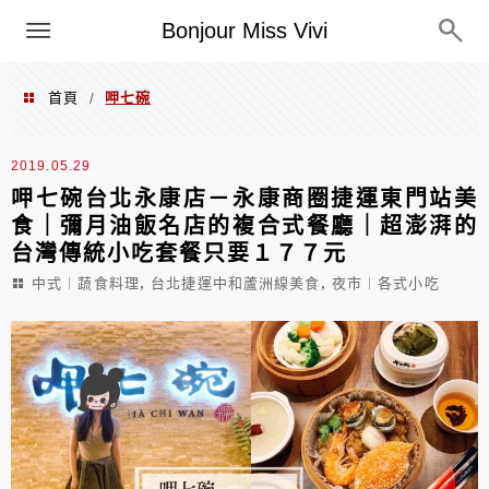
選單
Bonjour Miss Vivi
首頁
呷七碗
/
呷七碗
2019.05.29
呷七碗台北永康店－永康商圈捷運東門站美
食｜彌月油飯名店的複合式餐廳｜超澎湃的
台灣傳統小吃套餐只要１７７元
,
,
中式︱蔬食料理
台北捷運中和蘆洲線美食
夜市︱各式小吃