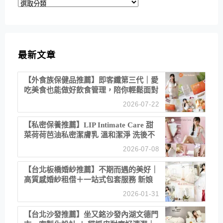
分
類
最新文章
【外食族保健品推薦】即客纖第三代｜愛
吃美食也能做好飲食管理，陪你輕鬆面對
聚餐日常！
2026-07-22
【私密保養推薦】LIP Intimate Care 甜
菜荷荷芭油私密潔膚乳 溫和潔淨 洗後不
乾澀 不起泡反而更舒服！
2026-07-08
【台北板橋婚紗推薦】不期而遇的美好｜
高質感婚紗租借＋一站式包套服務 新娘
備婚省心首選！
2026-01-31
【台北沙發推薦】坐又銘沙發內湖文德門