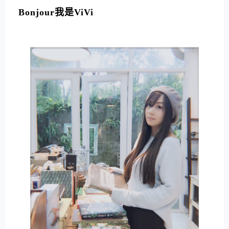
Bonjour我是ViVi