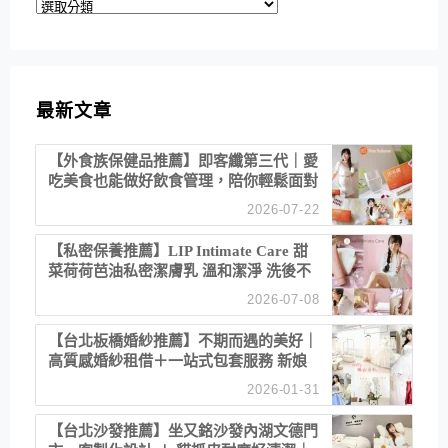
分
類
最新文章
【外食族保健品推薦】即客纖第三代｜愛
吃美食也能做好飲食管理，陪你輕鬆面對
聚餐日常！
2026-07-22
【私密保養推薦】LIP Intimate Care 甜
菜荷荷芭油私密潔膚乳 溫和潔淨 洗後不
乾澀 不起泡反而更舒服！
2026-07-08
【台北板橋婚紗推薦】不期而遇的美好｜
高質感婚紗租借＋一站式包套服務 新娘
備婚省心首選！
2026-01-31
【台北沙發推薦】坐又銘沙發內湖文德門