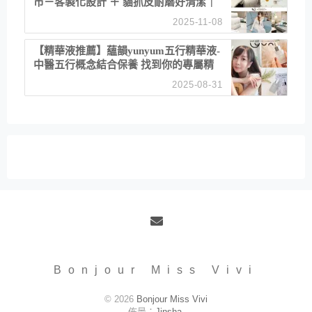
市－客製化設計 ＋ 貓抓皮耐磨好清潔｜
直營直銷、價格透明 高CP值打造夢想
2025-11-08
居家風格
【精華液推薦】蘊韻yunyum五行精華液-
中醫五行概念結合保養 找到你的專屬精
華！ 水㊀土㊀就選「潤・賦精華」維持
2025-08-31
肌膚剛剛好的平衡
Email
Bonjour Miss Vivi
© 2026
Bonjour Miss Vivi
佈景：
Jinsha
.