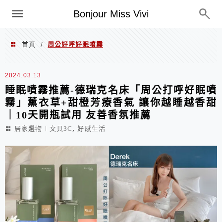
選單
Bonjour Miss Vivi
首頁
周公好呼好眠噴霧
/
周公好呼好眠噴霧
2024.03.13
睡眠噴霧推薦-德瑞克名床「周公打呼好眠噴
霧」薰衣草+甜橙芳療香氣 讓你越睡越香甜
｜10天開瓶試用 友善香氛推薦
,
居家選物︱文具3C
好感生活