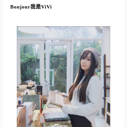
Bonjour我是ViVi