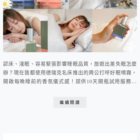
認床、淺眠、容易緊張影響睡眠品質，旅遊出差失眠怎麼
辦？現在我都使用德瑞克名床推出的周公打呼好眠噴霧，
開啟每晚睡前的香氛儀式感！提供10天開瓶試用服務，
使用天然植萃的友善香氛，宛如香水瓶的質感瓶身，擺放
在床頭還能增添質感！兩款香味薰衣草花園及四季花園，
繼續閱讀
療癒的香氣幫助我睡得更深更香甜。小巧的玻璃瓶裝外出
攜帶也方便，立即創造臥室的熟悉感，現在旅遊出差都少
不了它！