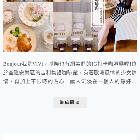
Bonjour我是ViVi，基隆也有網美們的IG打卡咖啡廳喔!位
於基隆安樂區的吉利物語咖啡館，有著歐洲風情的少女情
懷，再加上不限時的貼心，讓人沉浸在一個人的靜好時
光。當來還要喝上一杯好咖啡，來自自家品牌EZSOK單
品咖啡，散發著迷人的花果清香並且香醇回甘，更是在地
繼續閱讀
人用餐聚會的基隆簡餐店推薦!