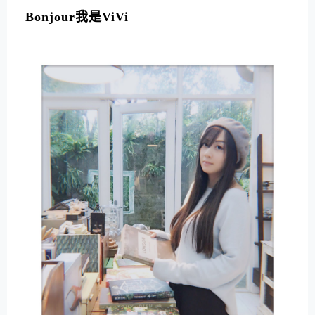
Bonjour我是ViVi