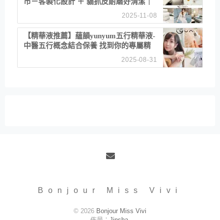
市－客製化設計 ＋ 貓抓皮耐磨好清潔｜
直營直銷、價格透明 高CP值打造夢想
2025-11-08
居家風格
【精華液推薦】蘊韻yunyum五行精華液-
中醫五行概念結合保養 找到你的專屬精
華！ 水㊀土㊀就選「潤・賦精華」維持
2025-08-31
肌膚剛剛好的平衡
Email
Bonjour Miss Vivi
© 2026
Bonjour Miss Vivi
佈景：
Jinsha
.