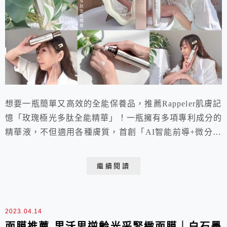
想要一瓶簡單又高效的全能保養品，推薦Rappeler肌膚記
憶「玫瑰極光多肽全能精華」！一瓶擁有多項專利成分的
精華液，不但適用各種膚質，首創「AI智能前導+微分子
多肽滲透技術」，還能針對不同的膚況，幫助改善不同的
肌膚問題。不僅保濕鎖水，擁有近年最夯的「胜肽」成
繼續閱讀
分，幫助女孩們找回澎潤Q彈的初生肌，使用之後散發透
亮好氣色，是我誘發極光的秘密武器。
2023.04.14
面膜推薦-里沃思逆齡光采緊緻面膜｜白石墨