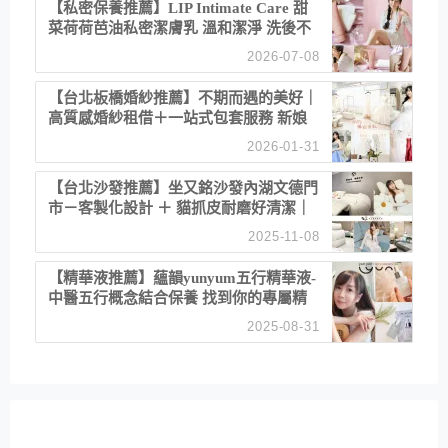
【私密保養推薦】LIP Intimate Care 甜
菜荷荷芭油私密潔膚乳 溫和潔淨 洗後不
乾澀 不起泡反而更舒服！
2026-07-08
【台北板橋婚紗推薦】不期而遇的美好｜
高質感婚紗租借＋一站式包套服務 新娘
備婚省心首選！
2026-01-31
【台北沙發推薦】坐又銘沙發內湖文德門
市－客製化設計 ＋ 貓抓皮耐磨好清潔｜
直營直銷、價格透明 高CP值打造夢想
2025-11-08
居家風格
【精華液推薦】蘊韻yunyum五行精華液-
中醫五行概念結合保養 找到你的專屬精
華！ 水㊀土㊀就選「潤・賦精華」維持
2025-08-31
肌膚剛剛好的平衡