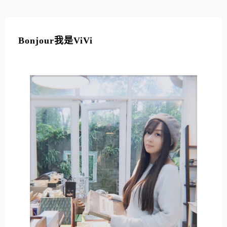
Bonjour我是ViVi