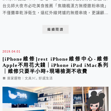
台北師大夜市必吃美食推薦「焦糖楓漢方無煙撒粉串燒」
不僅攤車乾淨衛生，遠紅外線烤爐的無煙串燒，更讓顧客
吃得安心!不僅如此更兼具美味，擁有別家吃不到的秘製
漢方撒粉，甘甜味美的滋味總讓師大夜市每每大排長龍，
繼續閱讀
甚至受到媒體藝人的好評推薦呢!最重要的是，現在還有
宵夜外送服務，讓你享受美食再也不用排隊拉!
2019.04.01
[iPhone維修]rest iPhone維修中心-維修
Apple不用花大錢｜iPhone iPad iMac系列
｜維修只要半小時+現場檢測不收費
,
居家選物︱文具3C
好感生活