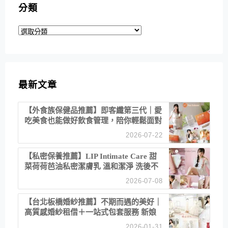
分類
分
類
最新文章
【外食族保健品推薦】即客纖第三代｜愛
吃美食也能做好飲食管理，陪你輕鬆面對
聚餐日常！
2026-07-22
【私密保養推薦】LIP Intimate Care 甜
菜荷荷芭油私密潔膚乳 溫和潔淨 洗後不
乾澀 不起泡反而更舒服！
2026-07-08
【台北板橋婚紗推薦】不期而遇的美好｜
高質感婚紗租借＋一站式包套服務 新娘
備婚省心首選！
2026-01-31