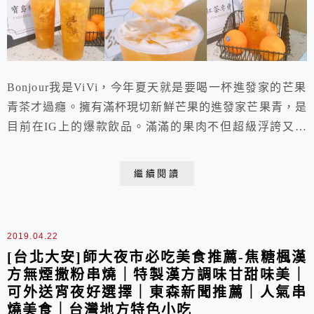
Bonjour我是ViVi，今年夏天就是要喝一杯進發家的芒果
青茶才過癮。擁有滿杯現切新鮮芒果的進發家芒果青，是
目前在IG上的爆款飲品。滿滿的果肉不但超級浮誇又吸
睛，甚至在喝完青茶後杯底還有許多芒果可以慢慢享用!
不但滿足了芒果控和咀嚼控的最愛，季節限定的好滋味，
繼續閱讀
現在在台北大安區也喝得到喔。錯過就要再等一年，是今
年夏天不能錯過的東區飲料推薦!
2019.04.22
[台北大安]師大夜市必吃美食推薦-焦糖楓漢
方無煙撒粉串燒｜特製漢方調味甘甜味美｜
可外送宵夜好選擇｜東森新聞推薦｜人氣串
燒美食｜台灣地方特色小吃