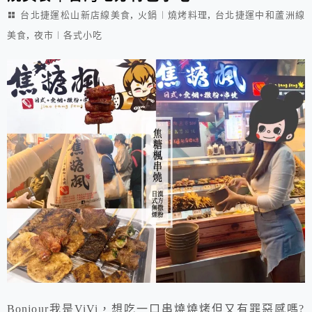
,
,
台北捷運松山新店線美食
火鍋︱燒烤料理
台北捷運中和蘆洲線
,
美食
夜市︱各式小吃
Bonjour我是ViVi，想吃一口串燒燒烤但又有罪惡感嗎?