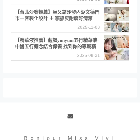
【台北沙發推薦】坐又銘沙發內湖文德門
市－客製化設計 ＋ 貓抓皮耐磨好清潔｜
直營直銷、價格透明 高CP值打造夢想
2025-11-08
居家風格
【精華液推薦】蘊韻yunyum五行精華液-
中醫五行概念結合保養 找到你的專屬精
華！ 水㊀土㊀就選「潤・賦精華」維持
2025-08-31
肌膚剛剛好的平衡
Email
Bonjour Miss Vivi