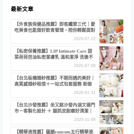
最新文章
【外食族保健品推薦】即客纖第三代｜愛
吃美食也能做好飲食管理，陪你輕鬆面對
聚餐日常！
2026-07-22
【私密保養推薦】LIP Intimate Care 甜
菜荷荷芭油私密潔膚乳 溫和潔淨 洗後不
乾澀 不起泡反而更舒服！
2026-07-08
【台北板橋婚紗推薦】不期而遇的美好｜
高質感婚紗租借＋一站式包套服務 新娘
備婚省心首選！
2026-01-31
【台北沙發推薦】坐又銘沙發內湖文德門
市－客製化設計 ＋ 貓抓皮耐磨好清潔｜
直營直銷、價格透明 高CP值打造夢想
2025-11-08
居家風格
【精華液推薦】蘊韻yunyum五行精華液-