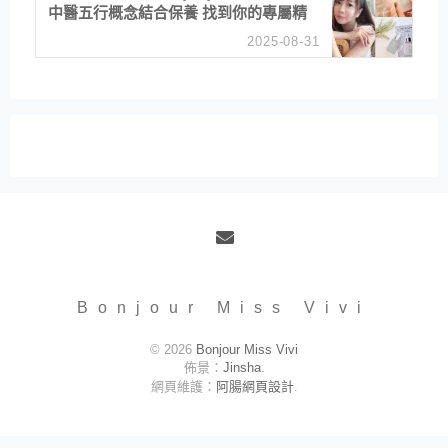
中醫五行概念結合保養 找到你的專屬精
華！ 水㊀土㊀就選「潤・賦精華」維持
2025-08-31
肌膚剛剛好的平衡
Email
Bonjour Miss Vivi
© 2026
Bonjour Miss Vivi
佈景：
Jinsha
.
網頁維護：
阿腸網頁設計
.