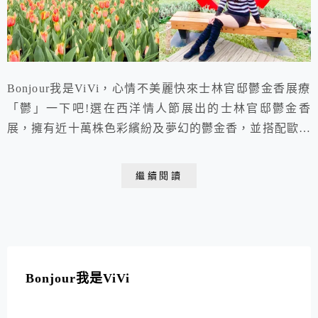
Bonjour我是ViVi，心情不美麗快來士林官邸鬱金香展療
「鬱」一下吧!選在西洋情人節展出的士林官邸鬱金香
展，擁有近十萬株色彩繽紛及夢幻的鬱金香，並搭配歐風
造景裝飾，讓女孩們彷彿化身公主般暢遊在童話莊園裡。
相機美照不停歇，單色艷麗飽滿、雙色漸層夢幻，還有來
繼續閱讀
自荷蘭、日本的鬱金香讓遊客們大飽眼福。不僅有靜態花
展，假日還有文創市集以及藝文表演活動喔。視覺聽覺雙
享受，展期短暫不等人，女孩們趕緊用手刀衝來...
Bonjour我是ViVi